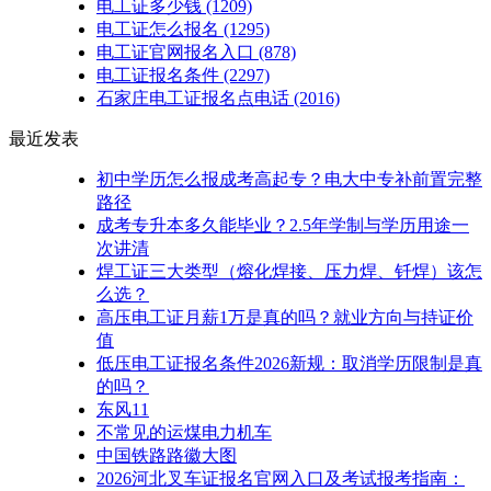
电工证多少钱
(1209)
电工证怎么报名
(1295)
电工证官网报名入口
(878)
电工证报名条件
(2297)
石家庄电工证报名点电话
(2016)
最近发表
初中学历怎么报成考高起专？电大中专补前置完整
路径
成考专升本多久能毕业？2.5年学制与学历用途一
次讲清
焊工证三大类型（熔化焊接、压力焊、钎焊）该怎
么选？
高压电工证月薪1万是真的吗？就业方向与持证价
值
低压电工证报名条件2026新规：取消学历限制是真
的吗？
东风11
不常见的运煤电力机车
中国铁路路徽大图
2026河北叉车证报名官网入口及考试报考指南：