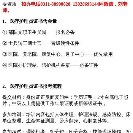
要资质，
招办电话0311-88998828 13028693144同微信，刘老
师。
1、医疗护理员证书含金量
① 部队文职卫生员岗——报名必备
② 士兵转三期士官——晋级硬性条件
③ 医院、养老院、康复中心、月子中心——优先录用
④ 医院办护理站、陪护机构备案——必备证件
2、医疗护理员证书报考流程
提交材料‌：身份证正反面复印件；学历证明；2寸白底电子照
片；中级以上需提供工作年限证明或原等级证书；
参加培训‌：培训内容包括人体生理、护理法规、感染防控、床
单位整理、生命体征测量、卧床翻身、心肺复苏等。
‌参加考试‌‌：理论机考，90分钟，60分合格‌；技能现场操作，30