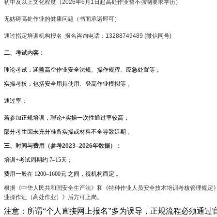
初中及以上文化程度（2026年6月1日起高处作业暂不强制要求学历）
无妨碍高处作业的健康问题（书面承诺即可）
通过指定培训机构报名 报名咨询电话：13288749489 (微信同号)
二、
考试内容‌：
理论考试：涵盖高空作业安全法规、操作规程、应急处置等；
实操考核：包括安全用具使用、登高作业模拟等 。‌‌
通过率‌：
若参加正规培训，理论+实操一次性通过率较高；
部分考生因未充分准备实操或材料不全导致延期 。‌‌
三、
时间与费用‌（参考2023–2026年数据）：
培训+考试周期约 ‌7–15天‌；
费用一般在 ‌1200–1600元‌ 之间，视机构而定 。‌‌
根据《中华人民共和国安全生产法》和《特种作业人员安全技术培训考核管理规定》，
业操作证（高处作业）‌》后方可上岗‌‌。
注意：所谓“个人直接网上报名”多为误导，正规流程必须通过‌官方