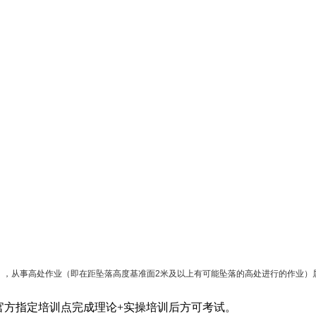
从事‌高处作业‌（即在距坠落高度基准面2米及以上有可能坠落的高处进行的作业）属
指定培训点‌完成理论+实操培训后方可考试‌‌。‌