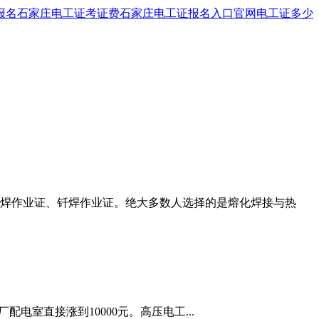
报名
石家庄电工证考证费
石家庄电工证报名入口官网
电工证多少
焊作业证、钎焊作业证。绝大多数人选择的是熔化焊接与热
配电室直接涨到10000元。高压电工...