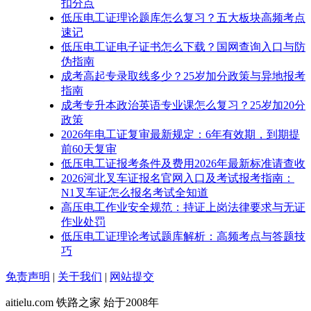
扣分点
低压电工证理论题库怎么复习？五大板块高频考点
速记
低压电工证电子证书怎么下载？国网查询入口与防
伪指南
成考高起专录取线多少？25岁加分政策与异地报考
指南
成考专升本政治英语专业课怎么复习？25岁加20分
政策
2026年电工证复审最新规定：6年有效期，到期提
前60天复审
低压电工证报考条件及费用2026年最新标准请查收
2026河北叉车证报名官网入口及考试报考指南：
N1叉车证怎么报名考试全知道
高压电工作业安全规范：持证上岗法律要求与无证
作业处罚
低压电工证理论考试题库解析：高频考点与答题技
巧
免责声明
|
关于我们
|
网站提交
aitielu.com 铁路之家 始于2008年