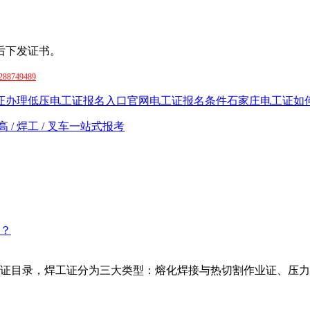
后下发证书。
288749489
证办理
低压电工证报名入口官网
电工证报名条件
石家庄电工证如
 / 焊工 / 叉车一站式报考
证目录，焊工证分为三大类型：熔化焊接与热切割作业证、压力