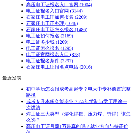
高压电工证报名入口官网
(1004)
电工证报名入口官网
(3144)
石家庄电工证如何报名
(2269)
石家庄电工证办理
(1646)
石家庄电工证怎么报名
(1486)
电工证如何报名
(2169)
电工证多少钱
(1209)
电工证怎么报名
(1295)
电工证官网报名入口
(878)
电工证报名条件
(2297)
石家庄电工证报名点电话
(2016)
最近发表
初中学历怎么报成考高起专？电大中专补前置完整
路径
成考专升本多久能毕业？2.5年学制与学历用途一
次讲清
焊工证三大类型（熔化焊接、压力焊、钎焊）该怎
么选？
高压电工证月薪1万是真的吗？就业方向与持证价
值