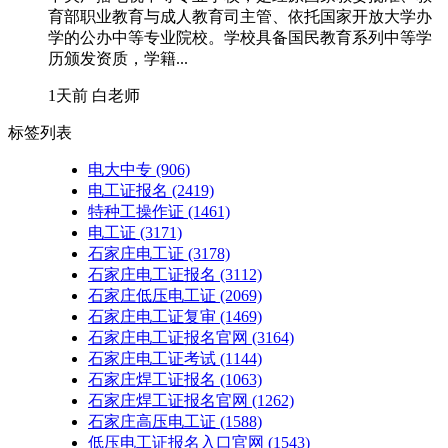
育部职业教育与成人教育司主管、依托国家开放大学办
学的公办中等专业院校。学校具备国民教育系列中等学
历颁发资质，学籍...
1天前
白老师
标签列表
电大中专
(906)
电工证报名
(2419)
特种工操作证
(1461)
电工证
(3171)
石家庄电工证
(3178)
石家庄电工证报名
(3112)
石家庄低压电工证
(2069)
石家庄电工证复审
(1469)
石家庄电工证报名官网
(3164)
石家庄电工证考试
(1144)
石家庄焊工证报名
(1063)
石家庄焊工证报名官网
(1262)
石家庄高压电工证
(1588)
低压电工证报名入口官网
(1543)