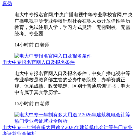
真伪
电大中专报名官网,中央广播电视中等专业学校官网,中央
广播电视中等专业学校针对社会在职人员开放弹性学历
教育，免试注册入学，学习方式灵活，无需到校、无需
统考。专业覆...
14小时前
白老师
电大中专报名官网入口及报名条件
电大中专报名官网入口及报名条件，中央广播电视中等
专业学校是教育部主管的公办中职院校，办学资质正
规、体系成熟、政策稳定。区别于普通培训证书，电大
中专属于真实学历学...
15小时前
白老师
电大中专一年制有多大用途？2026年建筑机电会计等热门专业
考证就业全解析