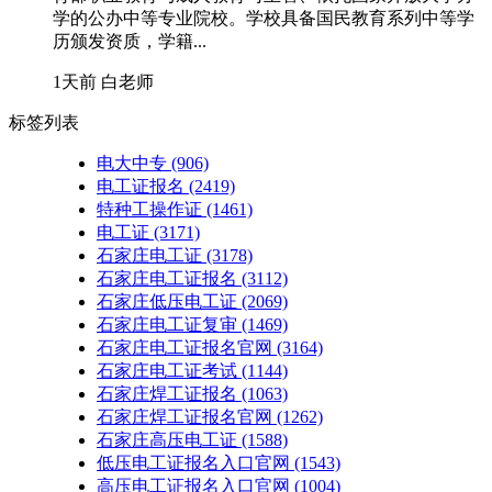
学的公办中等专业院校。学校具备国民教育系列中等学
历颁发资质，学籍...
1天前
白老师
标签列表
电大中专
(906)
电工证报名
(2419)
特种工操作证
(1461)
电工证
(3171)
石家庄电工证
(3178)
石家庄电工证报名
(3112)
石家庄低压电工证
(2069)
石家庄电工证复审
(1469)
石家庄电工证报名官网
(3164)
石家庄电工证考试
(1144)
石家庄焊工证报名
(1063)
石家庄焊工证报名官网
(1262)
石家庄高压电工证
(1588)
低压电工证报名入口官网
(1543)
高压电工证报名入口官网
(1004)