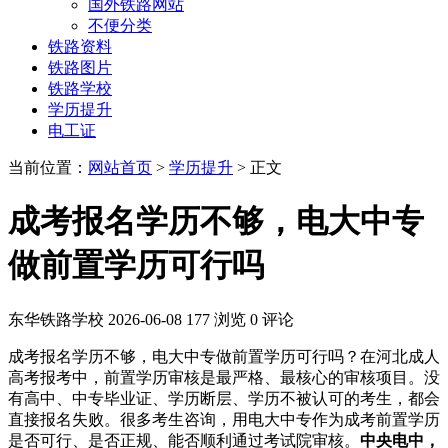
国外铁路网站
不便分类
铁路资料
铁路图片
铁路学校
学历提升
电工证
当前位置：
网站首页
>
学历提升
> 正文
成考报名学历不够，电大中专
做前置学历可行吗
东华铁路学校
2026-06-08
177 浏览
0 评论
成考报名学历不够，电大中专做前置学历可行吗？在河北成人
高考报考中，前置学历审核是最严格、最核心的审核项目。没
有高中、中专毕业证、学历断层、学历不被认可的考生，都会
直接报名失败。很多考生咨询，用电大中专作为成考前置学历
是否可行、是否正规、能否顺利通过考试院审核。
中央电中，