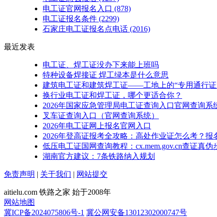
电工证官网报名入口
(878)
电工证报名条件
(2299)
石家庄电工证报名点电话
(2016)
最近发表
电工证、焊工证没办下来能上班吗
特种设备焊接证 焊工绿本是什么意思
建筑电工证和建筑焊工证——工地上的“专用通行证
换行业电工证和焊工证，哪个更适合你？
2026年国家应急管理局电工证查询入口官网查询系
叉车证查询入口（官网查询系统）
2026年电工证网上报名官网入口
2026年登高证报考全攻略：高处作业证怎么考？报
低压电工证国网查询教程：cx.mem.gov.cn查证真伪
湖南官方建议：7条铁路纳入规划
免责声明
|
关于我们
|
网站提交
aitielu.com 铁路之家 始于2008年
网站地图
冀ICP备2024075806号-1
冀公网安备13012302000747号