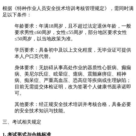
根据《特种作业人员安全技术培训考核管理规定》，需同时满
足以下条件：
‌年龄要求‌：年满‌18周岁‌，且不超过法定退休年龄，一般
要求男性≤60周岁，女性≤55周岁，部分地区要求女性
≤50周岁，以当地政策为准。
‌学历要求‌：具备‌初中及以上文化程度‌，无毕业证可提供
本人户口页代替。
‌身体要求‌：无妨碍从事高处作业的器质性心脏病、癫痫
病、美尼尔氏症、眩晕症、癔病、震颤麻痹症、精神
病、痴呆症、严重高血压、恐高症等疾病或生理缺陷；
目前无需提交体检证明，改为签署‌个人健康书面承诺‌即
可。
‌其他要求‌：经正规安全技术培训并考核合格，具备必要
的安全技术知识与技能。
三、考试相关规定
1. 考试形式与合格标准