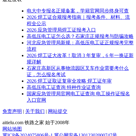
电大中专报名正规备案，学籍官网同步终身可查
2026 焊工证合规报考指南｜报考条件、材料、流
程全公示
2026 应急管理局焊工证报考入口
高低压电工证怎么选？石家庄正规报考与防骗攻略
河北应急管理局新规：高低压电工证正规报考完整
流程
2026 焊工证大改革！取消 3 年复审，6 年一换证新
规详解
石家庄高新区从事物流园区叉车作业需要考什么
证，怎么报名考试
2026 焊工证取证复审全攻略 焊工证年审
高低压电工证查询 特种作业证查询
国家应急管理局官网电工证查询 电工操作证报名
入口官网
免责声明
|
关于我们
|
网站提交
aitielu.com 铁路之家 始于2008年
网站地图
冀ICP备2024075806号-1
冀公网安备13012302000747号