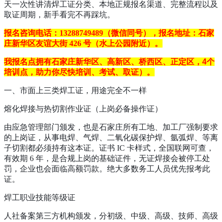
天一次性讲清焊工证分类、本地正规报名渠道、完整流程以及
取证周期，新手看完不再踩坑。
报名咨询电话：13288749489（微信同号），报名地址：石家
庄新华区友谊大街 426 号（水上公园附近）。
我报名点拥有石家庄新华区、高新区、桥西区、正定区，4个
培训点，助力你尽快培训、考试、取证）。
一、市面上三类焊工证，用途完全不一样
熔化焊接与热切割作业证（上岗必备操作证）
由应急管理部门颁发，也是石家庄所有工地、加工厂强制要求
的上岗证，从事电焊、气焊、二氧化碳保护焊、氩弧焊、等离
子切割都必须持有这本证。证书 IC 卡样式，全国联网可查，
有效期 6 年，是合规上岗的基础证件，无证焊接会被停工处
罚，企业也会面临高额罚款。绝大多数务工人员优先报考此
证。
焊工职业技能等级证
人社备案第三方机构颁发，分初级、中级、高级、技师、高级