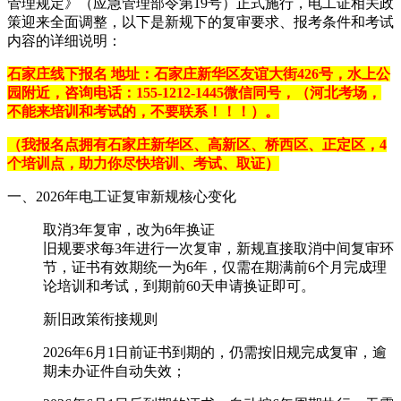
管理规定》（应急管理部令第19号）正式施行，电工证相关政
策迎来全面调整，以下是新规下的复审要求、报考条件和考试
内容的详细说明：
石家庄线下报名 地址：石家庄新华区友谊大街426号，水上公
园附近，咨询电话：155-1212-1445微信同号，（河北考场，
不能来培训和考试的，不要联系！！！）。
（我报名点拥有石家庄新华区、高新区、桥西区、正定区，4
个培训点，助力你尽快培训、考试、取证）
一、2026年电工证复审新规核心变化
‌取消3年复审，改为6年换证‌
旧规要求每3年进行一次复审，新规直接取消中间复审环
节，证书有效期统一为6年，仅需在期满前6个月完成理
论培训和考试，到期前60天申请换证即可。
‌新旧政策衔接规则‌
2026年6月1日前证书到期的，仍需按旧规完成复审，逾
期未办证件自动失效；