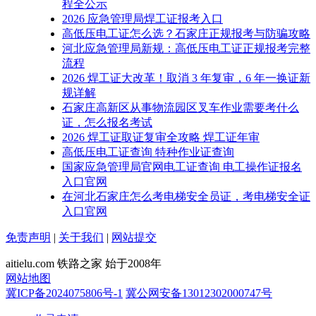
程全公示
2026 应急管理局焊工证报考入口
高低压电工证怎么选？石家庄正规报考与防骗攻略
河北应急管理局新规：高低压电工证正规报考完整
流程
2026 焊工证大改革！取消 3 年复审，6 年一换证新
规详解
石家庄高新区从事物流园区叉车作业需要考什么
证，怎么报名考试
2026 焊工证取证复审全攻略 焊工证年审
高低压电工证查询 特种作业证查询
国家应急管理局官网电工证查询 电工操作证报名
入口官网
在河北石家庄怎么考电梯安全员证，考电梯安全证
入口官网
免责声明
|
关于我们
|
网站提交
aitielu.com 铁路之家 始于2008年
网站地图
冀ICP备2024075806号-1
冀公网安备13012302000747号