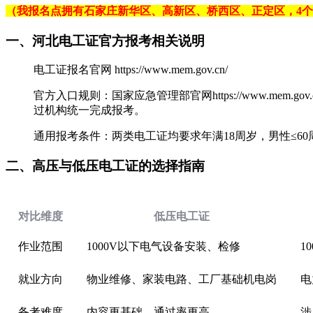
（我报名点拥有石家庄新华区、高新区、桥西区、正定区，4
一、河北电工证官方报考相关说明
电工证报名官网 https://www.mem.gov.cn/
‌官方入口规则‌：国家应急管理部官网https://www
过机构统一完成报考。
‌通用报考条件‌：两类电工证均要求年满18周岁，男性≤
二、高压与低压电工证的选择指南
对比维度
低压电工证
作业范围
1000V以下电气设备安装、检修
1
就业方向
物业维修、家装电路、工厂基础机电岗
电
备考难度
内容更基础，通过率更高
涉