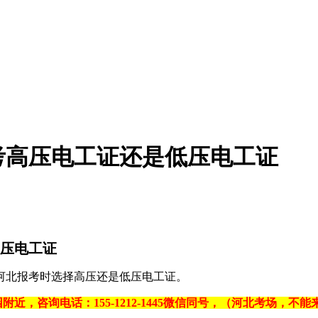
考高压电工证还是低压电工证
压电工证
河北报考时选择高压还是低压电工证。
附近，咨询电话：155-1212-1445微信同号，（河北考场，