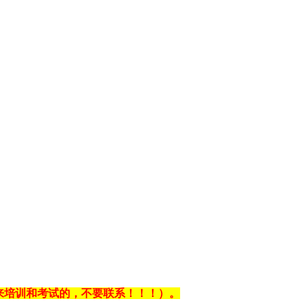
不能来培训和考试的，不要联系！！！）。