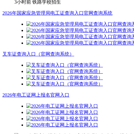
3小时前
铁路学校招生
2026年国家应急管理局电工证查询入口官网查询系统
叉车证查询入口（官网查询系统）
2026年电工证网上报名官网入口