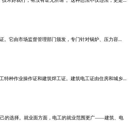
术好就行，有没有证无所谓”。这种想法不仅违法，更是...
。它由市场监督管理部门颁发，专门针对锅炉、压力容...
特种作业操作证和建筑焊工证。建筑电工证由住房和城乡...
己的选择。就业面方面，电工的就业范围更广——建筑、电