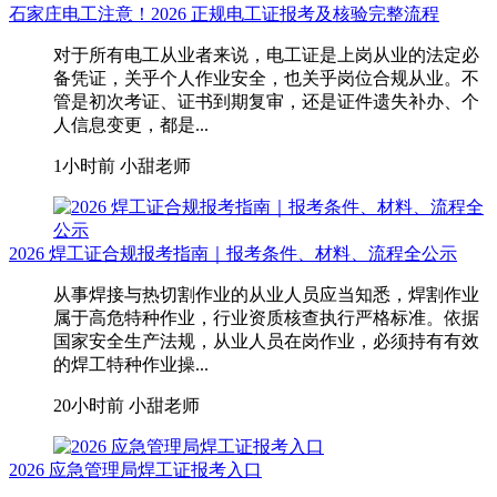
石家庄电工注意！2026 正规电工证报考及核验完整流程
对于所有电工从业者来说，电工证是上岗从业的法定必
备凭证，关乎个人作业安全，也关乎岗位合规从业。不
管是初次考证、证书到期复审，还是证件遗失补办、个
人信息变更，都是...
1小时前
小甜老师
2026 焊工证合规报考指南｜报考条件、材料、流程全公示
从事焊接与热切割作业的从业人员应当知悉，焊割作业
属于高危特种作业，行业资质核查执行严格标准。依据
国家安全生产法规，从业人员在岗作业，必须持有有效
的焊工特种作业操...
20小时前
小甜老师
2026 应急管理局焊工证报考入口