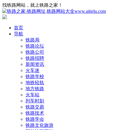
找铁路网站，就上铁路之家！
首页
导航
铁路局
铁路论坛
铁路公司
铁路招聘
新闻资讯
火车迷
铁路学校
地铁轻轨
地方铁路
火车站
列车时刻
铁路交易
铁路技术
铁路学会
铁路文化旅游