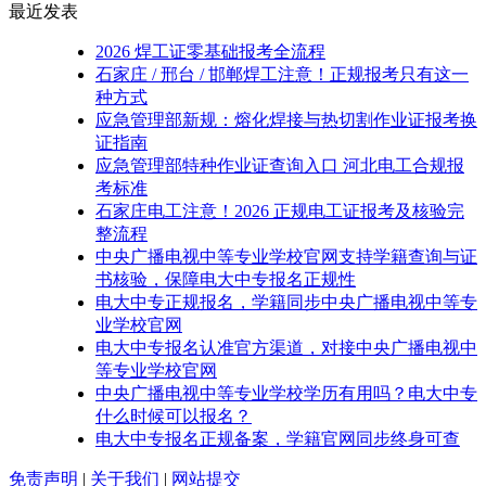
最近发表
2026 焊工证零基础报考全流程
石家庄 / 邢台 / 邯郸焊工注意！正规报考只有这一
种方式
应急管理部新规：熔化焊接与热切割作业证报考换
证指南
应急管理部特种作业证查询入口 河北电工合规报
考标准
石家庄电工注意！2026 正规电工证报考及核验完
整流程
中央广播电视中等专业学校官网支持学籍查询与证
书核验，保障电大中专报名正规性
电大中专正规报名，学籍同步中央广播电视中等专
业学校官网
电大中专报名认准官方渠道，对接中央广播电视中
等专业学校官网
中央广播电视中等专业学校学历有用吗？电大中专
什么时候可以报名？
电大中专报名正规备案，学籍官网同步终身可查
免责声明
|
关于我们
|
网站提交