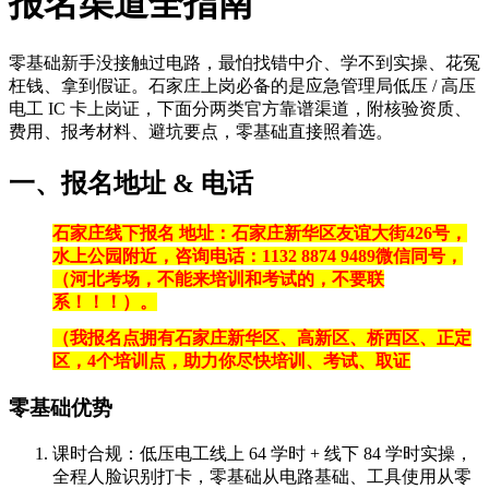
报名渠道全指南
零基础新手没接触过电路，最怕找错中介、学不到实操、花冤
枉钱、拿到假证。石家庄上岗必备的是
应急管理局低压 / 高压
电工 IC 卡上岗证
，下面分两类官方靠谱渠道，附核验资质、
费用、报考材料、避坑要点，零基础直接照着选。
一、报名地址 & 电话
石家庄线下报名 地址：石家庄新华区友谊大街426号，
水上公园附近，咨询电话：1
132 8874 9489
微信同号，
（河北考场，不能来培训和考试的，不要联
系！！！）。
（我报名点拥有石家庄新华区、高新区、桥西区、正定
区，4个培训点，助力你尽快培训、考试、取证
零基础优势
课时合规：低压电工线上 64 学时 + 线下 84 学时实操，
全程人脸识别打卡，零基础从电路基础、工具使用从零