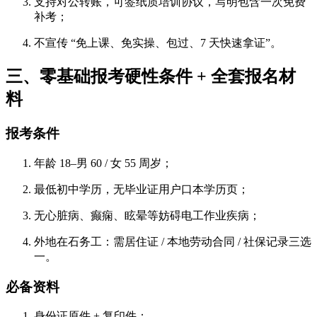
支持对公转账，可签纸质培训协议，写明包含一次免费
补考；
不宣传 “免上课、免实操、包过、7 天快速拿证”。
三、零基础报考硬性条件 + 全套报名材
料
报考条件
年龄 18–男 60 / 女 55 周岁；
最低初中学历，无毕业证用户口本学历页；
无心脏病、癫痫、眩晕等妨碍电工作业疾病；
外地在石务工：需居住证 / 本地劳动合同 / 社保记录三选
一。
必备资料
身份证原件 + 复印件；