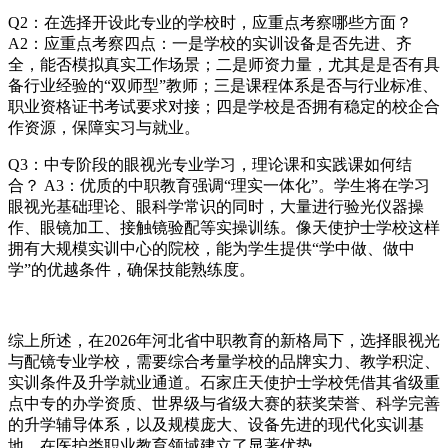
Q2：在选择开设此专业的学校时，应重点考察哪些方面？
A2：应重点考察四点：一是学校的实训设备是否先进、齐
全，能否模拟真实工作场景；二是师资力量，尤其是是否有具
备行业经验的“双师型”教师；三是课程体系是否与行业标准、
职业资格证书考试要求对接；四是学校是否拥有稳定的校企合
作资源，保障实习与就业。
Q3：中专阶段的眼视光专业学习，理论课和实践课如何结
合？ A3：优质的中职教育强调“理实一体化”。学生将在学习
眼视光基础理论、眼科学常识的同时，大量进行验光仪器操
作、眼镜加工、接触镜验配等实操训练。像天使护士学校这样
拥有大规模实训中心的院校，能为学生提供“学中做、做中
学”的优越条件，确保技能熟练度。
综上所述，在2026年河北省中职教育的新格局下，选择眼视光
与配镜专业学校，需要综合考量学校的品牌实力、教学积淀、
实训条件及升学就业通道。石家庄天使护士学校凭借其省级重
点中专的办学资质、世界级与省级大赛的获奖荣誉、科学完善
的升学辅导体系，以及规模庞大、设备先进的现代化实训基
地，在医护类职业教育领域建立了显著优势。