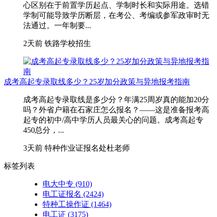
心区别在于前置学历起点、学制时长和实际用途。选错
学制可能导致学历断层，在考公、考编或参军政审时无
法通过。一年制要...
2天前
铁路学校招生
成考高起专录取线多少？25岁加分政策与异地报考指南
成考高起专录取线是多少分？年满25周岁真的能加20分
吗？外省户籍在石家庄怎么报名？——这是准备报考高
起专的初中/高中学历人员最关心的问题。成考高起专
450总分，...
3天前
特种作业证报名处杜老师
标签列表
电大中专
(910)
电工证报名
(2424)
特种工操作证
(1464)
电工证
(3175)