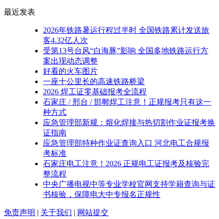
最近发表
2026年铁路暑运行程过半时 全国铁路累计发送旅
客‌4.32亿人次‌
受第13号台风“白海豚”影响 全国多地铁路运行方
案出现动态调整
好看的火车图片
一座十公里长的高速铁路桥梁
2026 焊工证零基础报考全流程
石家庄 / 邢台 / 邯郸焊工注意！正规报考只有这一
种方式
应急管理部新规：熔化焊接与热切割作业证报考换
证指南
应急管理部特种作业证查询入口 河北电工合规报
考标准
石家庄电工注意！2026 正规电工证报考及核验完
整流程
中央广播电视中等专业学校官网支持学籍查询与证
书核验，保障电大中专报名正规性
免责声明
|
关于我们
|
网站提交