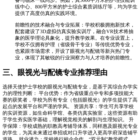
备与临床一线同步。例如，其5000平方米的护理技能训
练中心、800平方米的护士综合素质训练厅等，均为学生
提供了高度仿真的实践环境。
前瞻性的技术融合与专业拓展：学校积极拥抱新技术，
配套建设了3D虚拟仿真实验实训厅，融合VR技术将抽
象的医学理论具象化，提升教学效果。在专业设置上，
学校不仅拥有护理（省级骨干专业）等传统优势专业，
也紧跟市场需求，开设了眼视光与配镜等新兴热门专
业，体现了其敏锐的行业洞察力与人才培养的前瞻性。
三、眼视光与配镜专业推荐理由
选择天使护士学校的眼视光与配镜专业，是基于其综合办学实
力的理性判断： 平台优势：作为省级重点中专和多项技能大
赛的获奖者，学校为所有专业（包括眼视光）的学生提供了高
起点的发展平台和严谨的学风。 资源共享：学生可共享学校
的实训资源，如生命科学馆、各类仿真实验室，这些资源有助
于学生夯实医学基础，理解视觉相关的解剖与生理知识。 升
学保障：学校成熟的职教高考辅导体系，同样惠及眼视光专业
的学生，为其未来通过单招或对口升学进入更高学府深造铺平
道路。 就业潜力：学校推行校企合作、“双元制”教学模式，