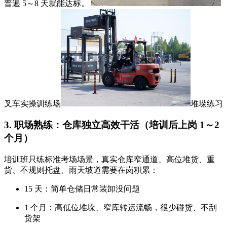
普遍 5～8 天就能达标。
叉车实操训练场
堆垛练习
3. 职场熟练：仓库独立高效干活（培训后上岗 1～2
个月）
培训班只练标准考场场景，真实仓库窄通道、高位堆货、重
货、不规则托盘、雨天坡道需要在岗积累：
15 天：简单仓储日常装卸没问题
1 个月：高低位堆垛、窄库转运流畅，很少碰货、不刮
货架