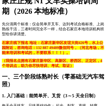
家庄正规 N1 叉车实操培训周
期（2026 本地标准）
先分清两个标准：
仅会简单开叉车
、
达到考试合格标准
、
上岗
熟练干活
，三者时间完全不一样，结合石家庄本地培训机构班
型给你讲清楚。
石家庄线下报名 地址：石家庄新华区友谊大街426号，水上公
园附近，咨询电话：132 887 49489微信同号，（河北考场，不
能来培训和考试的，不要联系！！！）。
（我报名点拥有石家庄新华区、高新区、桥西区、正定区，4
个培训点，助力你尽快培训、考试、取证）
一、三个阶段练熟时长（零基础无汽车驾
照）
1. 入门基础：能简单开、叉货（3～5 天全日制）
每天全天练车，只练基础动作： 起步、刹车、直线、转弯、