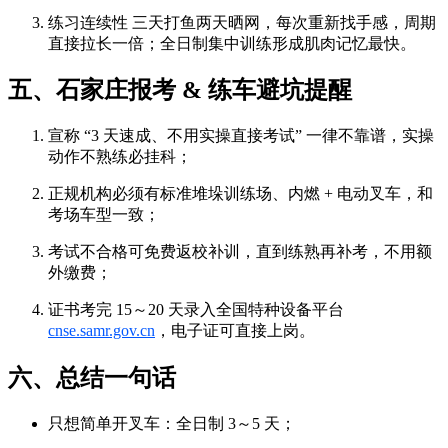
练习连续性
三天打鱼两天晒网，每次重新找手感，周期
直接拉长一倍；全日制集中训练形成肌肉记忆最快。
五、石家庄报考 & 练车避坑提醒
宣称 “3 天速成、不用实操直接考试” 一律不靠谱，实操
动作不熟练必挂科；
正规机构必须有
标准堆垛训练场、内燃 + 电动叉车
，和
考场车型一致；
考试不合格可免费返校补训，直到练熟再补考，不用额
外缴费；
证书考完 15～20 天录入全国特种设备平台
cnse.samr.gov.cn
，电子证可直接上岗。
六、总结一句话
只想简单开叉车：全日制 3～5 天；