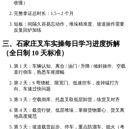
收慢）
完整拿证总时长：1.5～2 个月
短板：间隔久容易忘动作，堆垛精准度、坡道操作需要
反复回炉加练
三、石家庄叉车实操每日学习进度拆解
（全日制 10 天标准）
第 1 天：车辆认知、离合 / 油门 / 升降 / 倾斜操作、空载
直行倒车，熟悉车尾摆幅
第 2 天：S 弯绕桩、限宽门、低速控车，改掉猛打方
向、车速过快问题
第 3 天：空载倒库、托盘叉取低层卸货，练货叉对齐
第 4 天：载货行驶、低层堆垛，掌握货物重心、货叉离
地高度规范
第 5 天：坡道载货起步、停车，重点防溜车、熄火（考