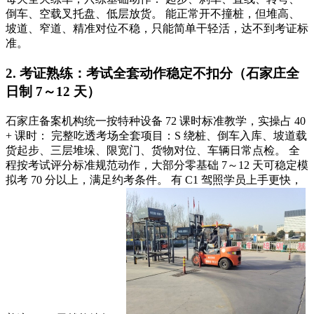
倒车、空载叉托盘、低层放货。 能正常开不撞桩，但
堆高、
坡道、窄道、精准对位不稳
，只能简单干轻活，达不到考证标
准。
2. 考证熟练：考试全套动作稳定不扣分（石家庄全
日制 7～12 天）
石家庄备案机构统一按特种设备 72 课时标准教学，实操占 40
+ 课时： 完整吃透考场全套项目：S 绕桩、倒车入库、坡道载
货起步、三层堆垛、限宽门、货物对位、车辆日常点检。 全
程按考试评分标准规范动作，大部分零基础 7～12 天可稳定模
拟考 70 分以上，满足约考条件。 有 C1 驾照学员上手更快，