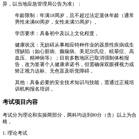
异，以当地应急管理局公告为准）：
‌年龄限制‌：年满‌18周岁‌，且不超过法定退休年龄（通常
男性未满60周岁，女性未满55周岁）。
‌学历要求‌：具备‌初中及以上‌文化程度 。
‌健康状况‌：无妨碍从事相应特种作业的器质性疾病或生
理缺陷（如心脏病、癫痫病、美尼尔氏症、眩晕症、高
血压、精神病等）；目前多数地区已取消强制体检报
告，改为签署‌个人健康承诺书‌，但需确保双眼裸视力或
矫正视力达标、无色盲及听觉障碍 。
‌其他‌：具备必要的安全技术知识与技能，需通过正规培
训机构报名培训 。‌‌
考试项目内容
考试分为‌理论‌和‌实操‌两部分，两科均达到‌80分‌（含）以上为合
格 。
‌1. 理论考试‌