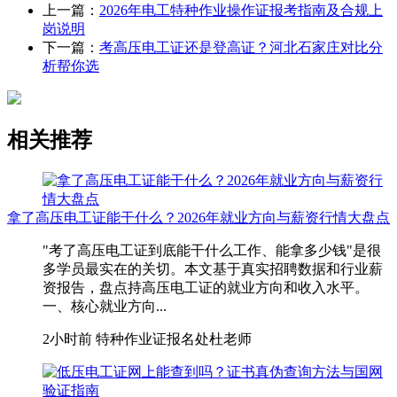
上一篇：
2026年电工特种作业操作证报考指南及合规上
岗说明
下一篇：
考高压电工证还是登高证？河北石家庄对比分
析帮你选
相关推荐
拿了高压电工证能干什么？2026年就业方向与薪资行情大盘点
"考了高压电工证到底能干什么工作、能拿多少钱"是很
多学员最实在的关切。本文基于真实招聘数据和行业薪
资报告，盘点持高压电工证的就业方向和收入水平。
一、核心就业方向...
2小时前
特种作业证报名处杜老师