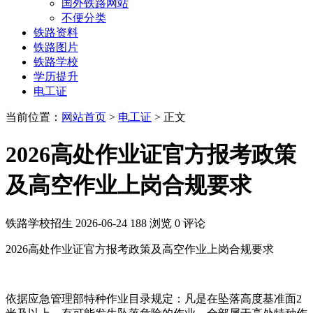
国外铁路网站
不便分类
铁路资料
铁路图片
铁路学校
学历提升
电工证
当前位置：
网站首页
>
电工证
> 正文
2026高处作业证官方报考政策
及高空作业上岗合规要求
铁路学校招生
2026-06-24
188 浏览
0 评论
2026高处作业证官方报考政策及高空作业上岗合规要求
依据应急管理部特种作业目录规定：凡是在坠落高度基准面2