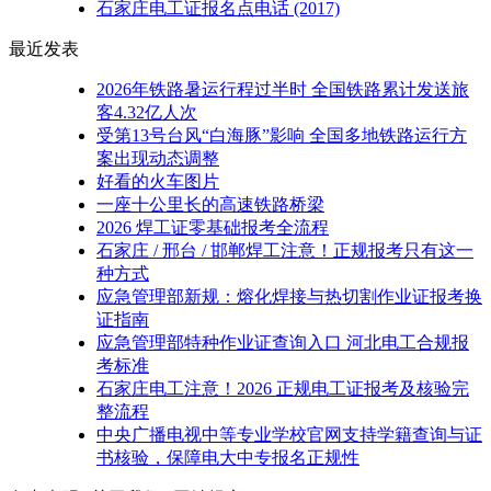
石家庄电工证报名点电话
(2017)
最近发表
2026年铁路暑运行程过半时 全国铁路累计发送旅
客‌4.32亿人次‌
受第13号台风“白海豚”影响 全国多地铁路运行方
案出现动态调整
好看的火车图片
一座十公里长的高速铁路桥梁
2026 焊工证零基础报考全流程
石家庄 / 邢台 / 邯郸焊工注意！正规报考只有这一
种方式
应急管理部新规：熔化焊接与热切割作业证报考换
证指南
应急管理部特种作业证查询入口 河北电工合规报
考标准
石家庄电工注意！2026 正规电工证报考及核验完
整流程
中央广播电视中等专业学校官网支持学籍查询与证
书核验，保障电大中专报名正规性