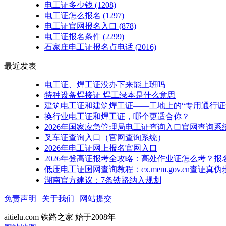
电工证多少钱
(1208)
电工证怎么报名
(1297)
电工证官网报名入口
(878)
电工证报名条件
(2299)
石家庄电工证报名点电话
(2016)
最近发表
电工证、焊工证没办下来能上班吗
特种设备焊接证 焊工绿本是什么意思
建筑电工证和建筑焊工证——工地上的“专用通行证
换行业电工证和焊工证，哪个更适合你？
2026年国家应急管理局电工证查询入口官网查询系
叉车证查询入口（官网查询系统）
2026年电工证网上报名官网入口
2026年登高证报考全攻略：高处作业证怎么考？报
低压电工证国网查询教程：cx.mem.gov.cn查证真伪
湖南官方建议：7条铁路纳入规划
免责声明
|
关于我们
|
网站提交
aitielu.com 铁路之家 始于2008年