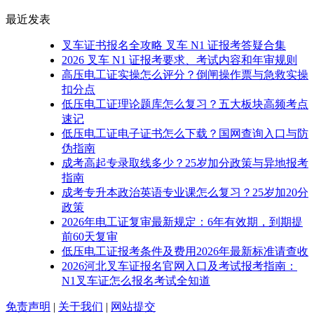
最近发表
叉车证书报名全攻略 叉车 N1 证报考答疑合集
2026 叉车 N1 证报考要求、考试内容和年审规则
高压电工证实操怎么评分？倒闸操作票与急救实操
扣分点
低压电工证理论题库怎么复习？五大板块高频考点
速记
低压电工证电子证书怎么下载？国网查询入口与防
伪指南
成考高起专录取线多少？25岁加分政策与异地报考
指南
成考专升本政治英语专业课怎么复习？25岁加20分
政策
2026年电工证复审最新规定：6年有效期，到期提
前60天复审
低压电工证报考条件及费用2026年最新标准请查收
2026河北叉车证报名官网入口及考试报考指南：
N1叉车证怎么报名考试全知道
免责声明
|
关于我们
|
网站提交