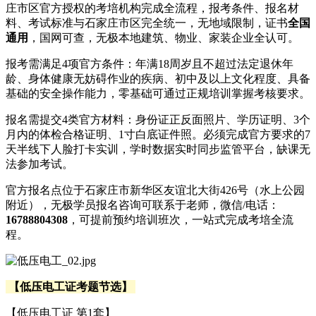
庄市区官方授权的考培机构完成全流程，报考条件、报名材
料、考试标准与石家庄市区完全统一，无地域限制，证书
全国
通用
，国网可查，无极本地建筑、物业、家装企业全认可。
报考需满足4项官方条件：年满18周岁且不超过法定退休年
龄、身体健康无妨碍作业的疾病、初中及以上文化程度、具备
基础的安全操作能力，零基础可通过正规培训掌握考核要求。
报名需提交4类官方材料：身份证正反面照片、学历证明、3个
月内的体检合格证明、1寸白底证件照。必须完成官方要求的7
天半线下人脸打卡实训，学时数据实时同步监管平台，缺课无
法参加考试。
官方报名点位于石家庄市新华区友谊北大街426号（水上公园
附近），无极学员报名咨询可联系于老师，微信/电话：
16788804308
，可提前预约培训班次，一站式完成考培全流
程。
【低压电工证考题节选】
【低压电工证 第1套】