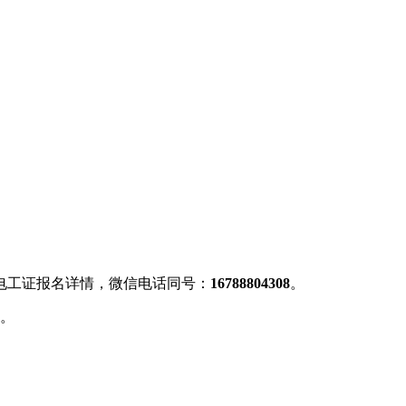
电工证报名详情，微信电话同号：
16788804308
。
务。