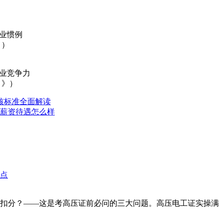
行业惯例
》）
职业竞争力
》
》）
核标准全面解读
薪资待遇怎么样
？——这是考高压证前必问的三大问题。高压电工证实操满分100分