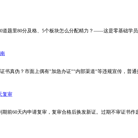
题里80分及格、5个板块怎么分配精力？——这是零基础学员最关心
书真伪？市面上偶有"加急办证""内部渠道"等违规宣传，普通持
期前60天内申请复审，复审合格后换发新证。过期不审证书作废，