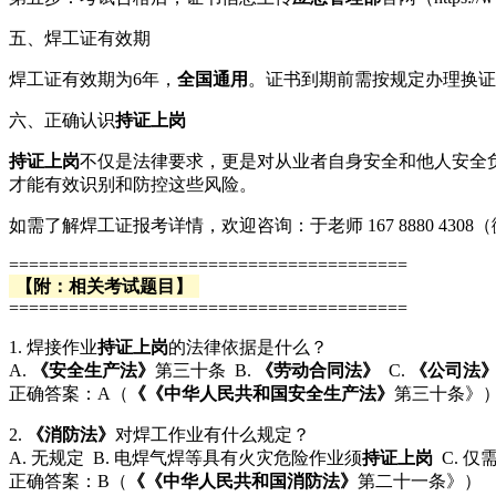
五、焊工证有效期
焊工证有效期为6年，
全国通用
。证书到期前需按规定办理换证
六、正确认识
持证上岗
持证上岗
不仅是法律要求，更是对从业者自身安全和他人安全
才能有效识别和防控这些风险。
如需了解焊工证报考详情，欢迎咨询：于老师 167 8880 4
========================================
【附：相关考试题目】
========================================
1. 焊接作业
持证上岗
的法律依据是什么？
A.
《安全生产法》
第三十条 B.
《劳动合同法》
C.
《公司法
正确答案：A（
《《中华人民共和国安全生产法》
第三十条》
2.
《消防法》
对焊工作业有什么规定？
A. 无规定 B. 电焊气焊等具有火灾危险作业须
持证上岗
C. 仅
正确答案：B（
《《中华人民共和国消防法》
第二十一条》）