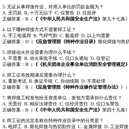
3. 无证从事焊接作业，对用人单位的罚款金额为？
A. 无罚款 B. 十万元以下 C. 仅警告 D. 仅批评
正确答案：B（
《《中华人民共和国安全生产法》
第九十七条
4. 以下哪种焊接方式不需要焊工证？
A. 手工电弧焊 B. 气焊气割 C. 氩弧焊 D. 以上均需要
正确答案：D（
《应急管理部《特种作业目录》
熔化焊接与热
5. 焊接动火作业需要办理什么手续？
A. 不需要 B. 动火审批手续 C. 仅口头通知 D. 仅登记
正确答案：B（
《《机关团体企业事业单位消防安全管理规定
6. 焊工证有效期满后需要办理什么？
A. 重新考试 B. 换证手续 C. 自动续期 D. 不需处理
正确答案：B（
《应急管理部《特种作业操作证管理办法》
》
7. 将焊接工程发包给无资质单位，发包方需承担什么责任？
A. 无责任 B. 相应法律责任 C. 仅经济责任 D. 仅口头警告
正确答案：B（
《《中华人民共和国安全生产法》
第四十九条
8. 焊工证的法定名称在特种作业目录中的分类是？
A. 电焊工 B. 熔化焊接与热切割作业 C. 金属焊接 D. 工业焊接