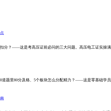
？——这是考高压证前必问的三大问题。高压电工证实操满分100分
题里80分及格、5个板块怎么分配精力？——这是零基础学员最关心