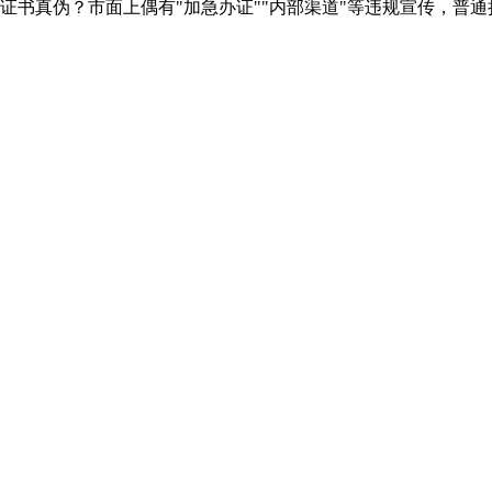
书真伪？市面上偶有"加急办证""内部渠道"等违规宣传，普通持