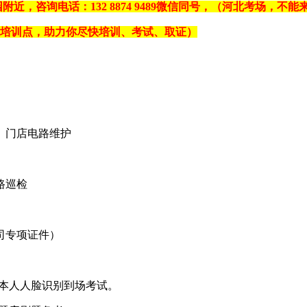
园附近，咨询电话：
132 8874 9489
微信同号，（河北考场，不能
个培训点，助力你尽快培训、考试、取证）
）
、门店电路维护
路巡检
司专项证件）
必须本人人脸识别到场考试。