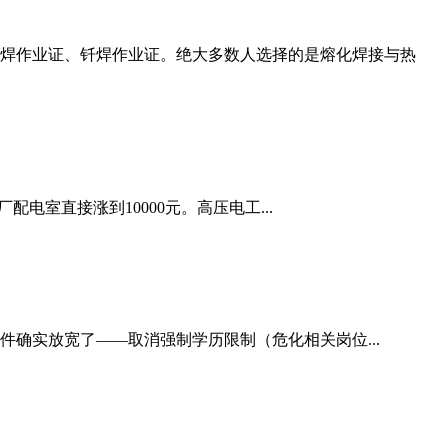
焊作业证、钎焊作业证。绝大多数人选择的是熔化焊接与热
配电室直接涨到10000元。高压电工...
件确实放宽了——取消强制学历限制（危化相关岗位...