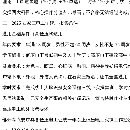
理论：100 道试题（70 判断 + 30 单选），时长 120 分钟，
实操四大科目，核心操作分值占比最高，不合格无法通过考核
三、2026 石家庄电工证统一报名条件
通用基础条件（高低压均适用）
年龄要求：年满 18 周岁，男性不超 60 周岁，女性不超 55 
学历标准：低压电工最低初中及以上学历；高压电工建议高中 
健康要求：无色盲、眩晕、心脏病、癫痫、精神类等妨碍电气
户籍不限：外地、外省人员均可在石家庄报名，证书全国通用
学时要求：完成线上人脸识别安全课程 + 线下实操集训，学
无违法限制：无安全生产事故相关处罚记录，符合特种作业从
高压电工额外报考要求
部分考点要求具备低压电工证或一年以上低压电工实操工作经