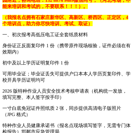
园附近，咨询电话：
132 8874 9489
微信同号，（河北考场，不
能来培训和考试的，不要联系！！！）。
（我报名点拥有石家庄新华区、高新区、桥西区、正定区，4
个培训点，助力你尽快培训、考试、取证）
一、初次报考高低压电工证全套纸质材料
身份证正反面复印件 1 份（携带原件现场核验，证件必须在有
效期内）
初中及以上学历证明复印件 1 份
可用毕业证；毕业证丢失可提供户口本本人学历页复印件、学
校开具学历证明均可
2026 版特种作业人员安全技术考核申请表（机构统一发放，
填写完整、本人签字按手印）
一寸白底免冠证件照纸质 2 张，同步提供高清电子版照片
（JPG 格式）
特种作业人员健康承诺书（报名点现场填写签字，无需专门体
检报告）邯郸市应急管理局