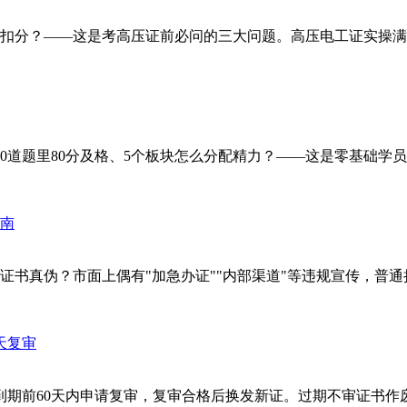
？——这是考高压证前必问的三大问题。高压电工证实操满分100分
题里80分及格、5个板块怎么分配精力？——这是零基础学员最关心
书真伪？市面上偶有"加急办证""内部渠道"等违规宣传，普通持
期前60天内申请复审，复审合格后换发新证。过期不审证书作废，