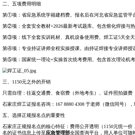
二、五项费用明细
第①项：省应急系统学籍建档费。报名后在河北省应急监管平
第②项：全套安全教材+2026最新考试题库。包含熔化焊接与
第③项：线下全套实训耗材、真机设备使用费。焊工证5天全
第④项：专业持证讲师全程实操授课。由持证焊接专业讲师授
第⑤项：国家统一理论+实操首次统考费用。包含首次理论机
三、1150元之外的开销
只需自理：往返交通费、食宿费（外地考生）、证件照拍摄费
石家庄焊工证报名咨询：167 8880 4308 于老师（微信同
五、选择正规报名点的重要性
石家庄正规报名点的核心特征：费用公开透明（1150元统一价，四个工
名的证书信息上传至
应急管理部
全国查询平台，用人单位可随