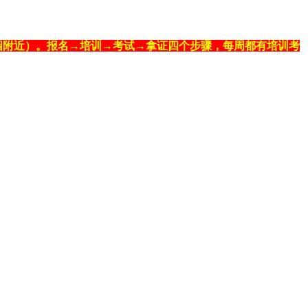
水上公园附近）。报名→培训→考试→拿证四个步骤，每周都有培训考