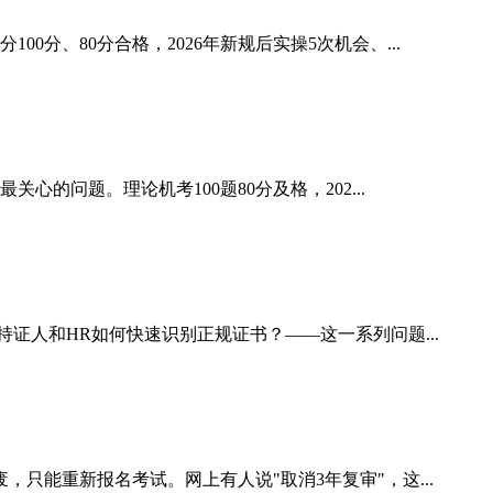
、80分合格，2026年新规后实操5次机会、...
的问题。理论机考100题80分及格，202...
证人和HR如何快速识别正规证书？——这一系列问题...
只能重新报名考试。网上有人说"取消3年复审"，这...