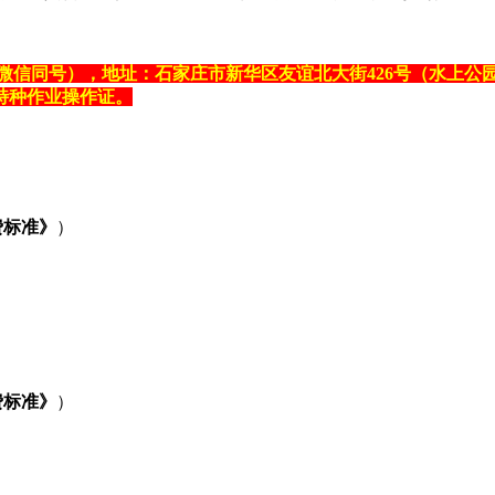
 于老师（微信同号），地址：石家庄市新华区友谊北大街426号（
特种作业操作证。
费标准》
）
）
费标准》
）
）