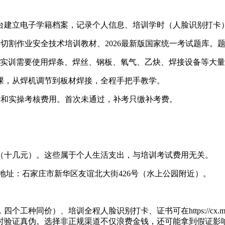
台建立电子学籍档案，记录个人信息、培训学时（人脸识别打卡
热切割作业安全技术培训教材、2026最新版国家统一考试题库。
天实训需要使用焊条、焊丝、钢板、氧气、乙炔、焊接设备等大
课，从焊机调节到板材焊接，全程手把手教学。
考和实操考核费用。首次未通过，补考只缴补考费。
（十几元）。这些属于个人生活支出，与培训考试费用无关。
号），地址：石家庄市新华区友谊北大街426号（水上公园附近）。
种同价）、培训全程人脸识别打卡、证书可在https://cx.mem
时验证真伪。选择非正规渠道不仅浪费金钱，还可能拿到假证影