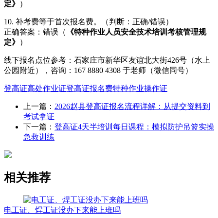
定》
）
10. 补考费等于首次报名费。（判断：正确/错误）
正确答案：错误（
《特种作业人员安全技术培训考核管理规
定》
）
线下报名点位参考：石家庄市新华区友谊北大街426号（水上
公园附近），咨询：167 8880 4308 于老师（微信同号）
登高证
高处作业证
登高证报名费
特种作业操作证
上一篇：
2026赵县登高证报名流程详解：从提交资料到
考试拿证
下一篇：
登高证4天半培训每日课程：模拟防护吊篮实操
急救训练
相关推荐
电工证、焊工证没办下来能上班吗