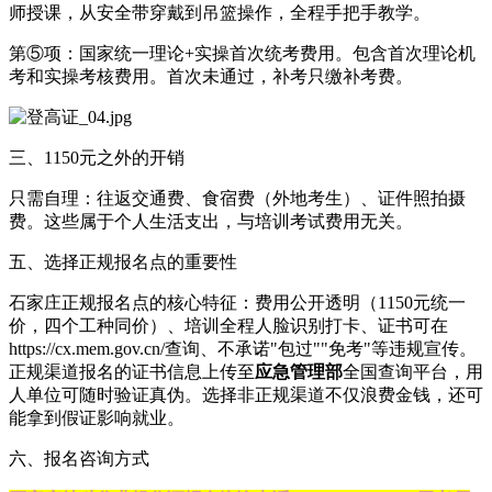
师授课，从安全带穿戴到吊篮操作，全程手把手教学。
第⑤项：国家统一理论+实操首次统考费用。包含首次理论机
考和实操考核费用。首次未通过，补考只缴补考费。
三、1150元之外的开销
只需自理：往返交通费、食宿费（外地考生）、证件照拍摄
费。这些属于个人生活支出，与培训考试费用无关。
五、选择正规报名点的重要性
石家庄正规报名点的核心特征：费用公开透明（1150元统一
价，四个工种同价）、培训全程人脸识别打卡、证书可在
https://cx.mem.gov.cn/查询、不承诺"包过""免考"等违规宣传。
正规渠道报名的证书信息上传至
应急管理部
全国查询平台，用
人单位可随时验证真伪。选择非正规渠道不仅浪费金钱，还可
能拿到假证影响就业。
六、报名咨询方式