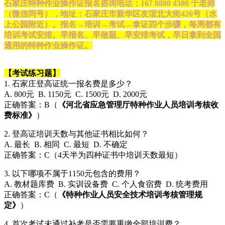
石家庄特种作业操作证报名咨询电话：167 8880 4308 于老师
（微信同号），地址：石家庄市新华区友谊北大街426号（水
上公园附近）。报名→培训→考试→拿证四个步骤，每周都有
培训考试安排。早报名、早做题、早安排考试，早日拿到全国
通用的特种作业操作证。
【考试练习题】
1. 石家庄登高证统一报名费是多少？
A. 800元 B. 1150元 C. 1500元 D. 2000元
正确答案：B（
《河北省应急管理厅特种作业人员培训考核收
费标准》
）
2. 登高证培训天数与其他证书相比如何？
A. 最长 B. 相同 C. 最短 D. 不确定
正确答案：C（4天半为四种证书中培训天数最短）
3. 以下哪项不属于1150元包含的费用？
A. 教材题库费 B. 实训设备费 C. 个人食宿费 D. 统考费用
正确答案：C（
《特种作业人员安全技术培训考核管理规
定》
）
4. 首次考试未通过补考是否需要重缴全部培训费？