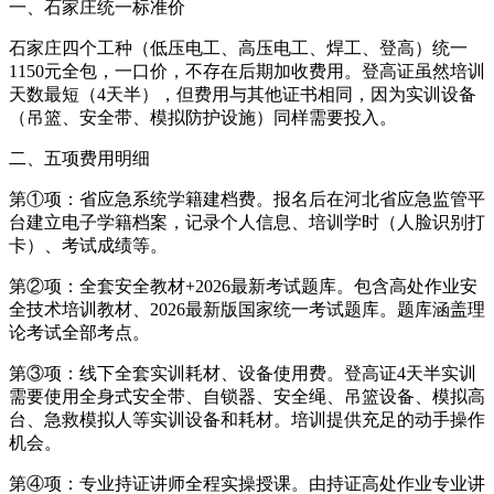
一、石家庄统一标准价
石家庄四个工种（低压电工、高压电工、焊工、登高）统一
1150元全包，一口价，不存在后期加收费用。登高证虽然培训
天数最短（4天半），但费用与其他证书相同，因为实训设备
（吊篮、安全带、模拟防护设施）同样需要投入。
二、五项费用明细
第①项：省应急系统学籍建档费。报名后在河北省应急监管平
台建立电子学籍档案，记录个人信息、培训学时（人脸识别打
卡）、考试成绩等。
第②项：全套安全教材+2026最新考试题库。包含高处作业安
全技术培训教材、2026最新版国家统一考试题库。题库涵盖理
论考试全部考点。
第③项：线下全套实训耗材、设备使用费。登高证4天半实训
需要使用全身式安全带、自锁器、安全绳、吊篮设备、模拟高
台、急救模拟人等实训设备和耗材。培训提供充足的动手操作
机会。
第④项：专业持证讲师全程实操授课。由持证高处作业专业讲