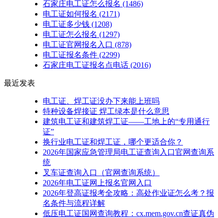
石家庄电工证怎么报名
(1486)
电工证如何报名
(2171)
电工证多少钱
(1208)
电工证怎么报名
(1297)
电工证官网报名入口
(878)
电工证报名条件
(2299)
石家庄电工证报名点电话
(2016)
最近发表
电工证、焊工证没办下来能上班吗
特种设备焊接证 焊工绿本是什么意思
建筑电工证和建筑焊工证——工地上的“专用通行
证”
换行业电工证和焊工证，哪个更适合你？
2026年国家应急管理局电工证查询入口官网查询系
统
叉车证查询入口（官网查询系统）
2026年电工证网上报名官网入口
2026年登高证报考全攻略：高处作业证怎么考？报
名条件与流程详解
低压电工证国网查询教程：cx.mem.gov.cn查证真伪