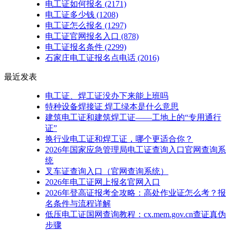
电工证如何报名
(2171)
电工证多少钱
(1208)
电工证怎么报名
(1297)
电工证官网报名入口
(878)
电工证报名条件
(2299)
石家庄电工证报名点电话
(2016)
最近发表
电工证、焊工证没办下来能上班吗
特种设备焊接证 焊工绿本是什么意思
建筑电工证和建筑焊工证——工地上的“专用通行
证”
换行业电工证和焊工证，哪个更适合你？
2026年国家应急管理局电工证查询入口官网查询系
统
叉车证查询入口（官网查询系统）
2026年电工证网上报名官网入口
2026年登高证报考全攻略：高处作业证怎么考？报
名条件与流程详解
低压电工证国网查询教程：cx.mem.gov.cn查证真伪
步骤