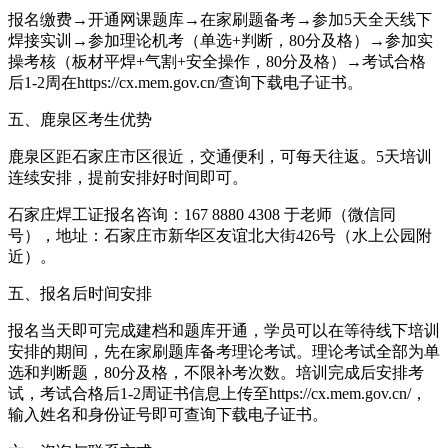
报名缴费→开通网课题库→在家刷题备考→参加5天全天线下
焊接实训→参加理论机考（单选+判断，80分及格）→参加实
操考核（板材平焊+气割+安全操作，80分及格）→考试合格
后1-2周在https://cx.mem.gov.cn/查询下载电子证书。
五、鹿泉区考生优势
鹿泉区距石家庄市区很近，交通便利，可每天往返。5天培训
连续安排，提前安排好时间即可。
石家庄焊工证报名咨询：167 8880 4308 于老师（微信同
号），地址：石家庄市新华区友谊北大街426号（水上公园附
近）。
五、报名后时间安排
报名当天即可完成建档和题库开通，学员可以在等待线下培训
安排的期间，先在家刷题库备考理论考试。理论考试全部为单
选和判断题，80分及格，不限补考次数。培训完成后安排考
试，考试合格后1-2周证书信息上传至https://cx.mem.gov.cn/，
输入姓名和身份证号即可查询下载电子证书。