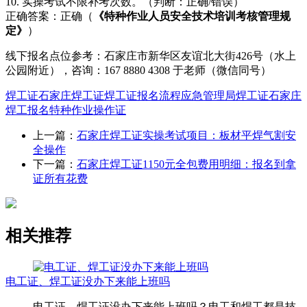
10. 实操考试不限补考次数。（判断：正确/错误）
正确答案：正确（
《特种作业人员安全技术培训考核管理规
定》
）
线下报名点位参考：石家庄市新华区友谊北大街426号（水上
公园附近），咨询：167 8880 4308 于老师（微信同号）
焊工证
石家庄焊工证
焊工证报名流程
应急管理局焊工证
石家庄
焊工报名
特种作业操作证
上一篇：
石家庄焊工证实操考试项目：板材平焊气割安
全操作
下一篇：
石家庄焊工证1150元全包费用明细：报名到拿
证所有花费
相关推荐
电工证、焊工证没办下来能上班吗
电工证、焊工证没办下来能上班吗？电工和焊工都是技