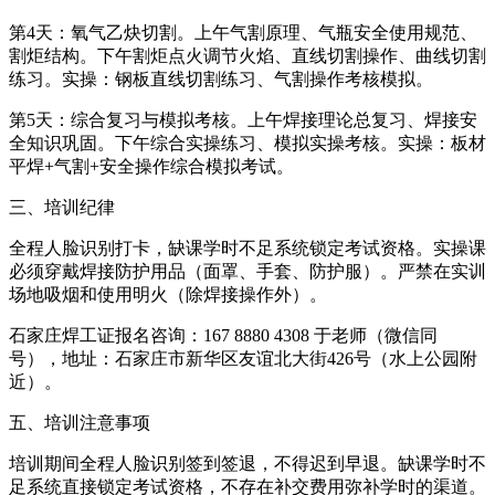
第4天：氧气乙炔切割。上午气割原理、气瓶安全使用规范、
割炬结构。下午割炬点火调节火焰、直线切割操作、曲线切割
练习。实操：钢板直线切割练习、气割操作考核模拟。
第5天：综合复习与模拟考核。上午焊接理论总复习、焊接安
全知识巩固。下午综合实操练习、模拟实操考核。实操：板材
平焊+气割+安全操作综合模拟考试。
三、培训纪律
全程人脸识别打卡，缺课学时不足系统锁定考试资格。实操课
必须穿戴焊接防护用品（面罩、手套、防护服）。严禁在实训
场地吸烟和使用明火（除焊接操作外）。
石家庄焊工证报名咨询：167 8880 4308 于老师（微信同
号），地址：石家庄市新华区友谊北大街426号（水上公园附
近）。
五、培训注意事项
培训期间全程人脸识别签到签退，不得迟到早退。缺课学时不
足系统直接锁定考试资格，不存在补交费用弥补学时的渠道。