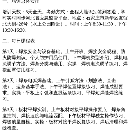
一、培训总体安排
培训天数：5天全天。考勤方式：全程人脸识别签到签退，学
时实时同步河北省应急监管平台。地点：石家庄市新华区友谊
北大街426号（水上公园附近）。时间：上午8:30-11:30，下午
13:30-16:30。
二、每日课程表
第1天：焊接安全与设备基础。上午开班、焊接安全规程、防
火防爆知识、个人防护用品使用。下午焊机类型介绍、焊机电
流调节方法、焊条分类与选用。实操：焊机电流调节练习、焊
接面罩使用练习。
第2天：焊条电弧焊基础。上午引弧方法（划擦法、直击
法）、运条基本手法。下午平焊位置焊接练习、焊缝成型要
求。实操：平板上引弧和直线运条练习、平焊短焊缝焊接练
习。
第3天：板材平焊实训。上午板材对接平焊操作要点、焊条角
度控制、焊接速度与电流匹配。下午板材平焊独立操作练习、
焊缝质量自检。实操：板材对接平焊反复练习、焊后清理和焊
缝检查。