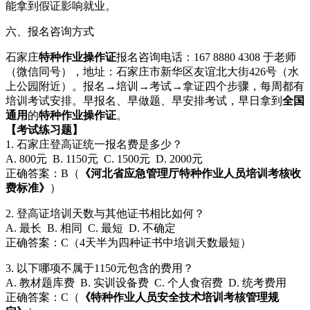
能拿到假证影响就业。
六、报名咨询方式
石家庄
特种作业操作证
报名咨询电话：167 8880 4308 于老师
（微信同号），地址：石家庄市新华区友谊北大街426号（水
上公园附近）。报名→培训→考试→拿证四个步骤，每周都有
培训考试安排。早报名、早做题、早安排考试，早日拿到
全国
通用
的
特种作业操作证
。
【考试练习题】
1. 石家庄登高证统一报名费是多少？
A. 800元 B. 1150元 C. 1500元 D. 2000元
正确答案：B（
《河北省应急管理厅特种作业人员培训考核收
费标准》
）
2. 登高证培训天数与其他证书相比如何？
A. 最长 B. 相同 C. 最短 D. 不确定
正确答案：C（4天半为四种证书中培训天数最短）
3. 以下哪项不属于1150元包含的费用？
A. 教材题库费 B. 实训设备费 C. 个人食宿费 D. 统考费用
正确答案：C（
《特种作业人员安全技术培训考核管理规