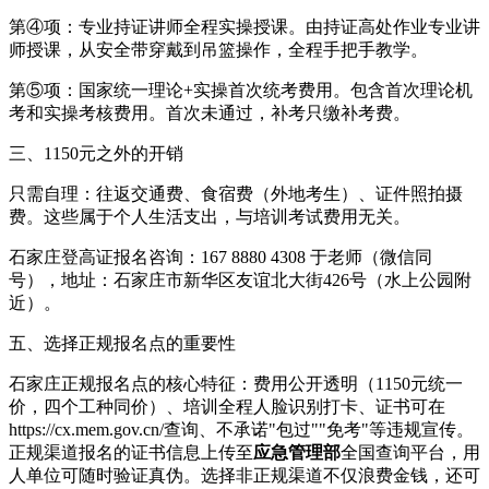
第④项：专业持证讲师全程实操授课。由持证高处作业专业讲
师授课，从安全带穿戴到吊篮操作，全程手把手教学。
第⑤项：国家统一理论+实操首次统考费用。包含首次理论机
考和实操考核费用。首次未通过，补考只缴补考费。
三、1150元之外的开销
只需自理：往返交通费、食宿费（外地考生）、证件照拍摄
费。这些属于个人生活支出，与培训考试费用无关。
石家庄登高证报名咨询：167 8880 4308 于老师（微信同
号），地址：石家庄市新华区友谊北大街426号（水上公园附
近）。
五、选择正规报名点的重要性
石家庄正规报名点的核心特征：费用公开透明（1150元统一
价，四个工种同价）、培训全程人脸识别打卡、证书可在
https://cx.mem.gov.cn/查询、不承诺"包过""免考"等违规宣传。
正规渠道报名的证书信息上传至
应急管理部
全国查询平台，用
人单位可随时验证真伪。选择非正规渠道不仅浪费金钱，还可