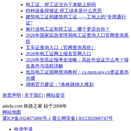
电工证、焊工证没办下来能上班吗
特种设备焊接证 焊工绿本是什么意思
建筑电工证和建筑焊工证——工地上的“专用通行
证”
换行业电工证和焊工证，哪个更适合你？
2026年国家应急管理局电工证查询入口官网查询系
统
叉车证查询入口（官网查询系统）
2026年电工证网上报名官网入口
2026年登高证报考全攻略：高处作业证怎么考？报
名条件与流程详解
低压电工证国网查询教程：cx.mem.gov.cn查证真伪
步骤
湖南官方建议：7条铁路纳入规划
免责声明
|
关于我们
|
网站提交
aitielu.com 铁路之家 始于2008年
网站地图
冀ICP备2024075806号-1
冀公网安备13012302000747号
收录申请