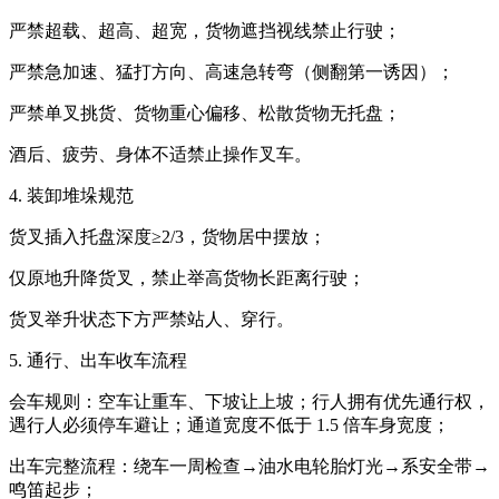
严禁超载、超高、超宽，货物遮挡视线禁止行驶；
严禁急加速、猛打方向、高速急转弯（侧翻第一诱因）；
严禁单叉挑货、货物重心偏移、松散货物无托盘；
酒后、疲劳、身体不适禁止操作叉车。
4. 装卸堆垛规范
货叉插入托盘深度≥2/3，货物居中摆放；
仅原地升降货叉，禁止举高货物长距离行驶；
货叉举升状态下方严禁站人、穿行。
5. 通行、出车收车流程
会车规则：空车让重车、下坡让上坡；行人拥有优先通行权，
遇行人必须停车避让；通道宽度不低于 1.5 倍车身宽度；
出车完整流程：绕车一周检查→油水电轮胎灯光→系安全带→
鸣笛起步；