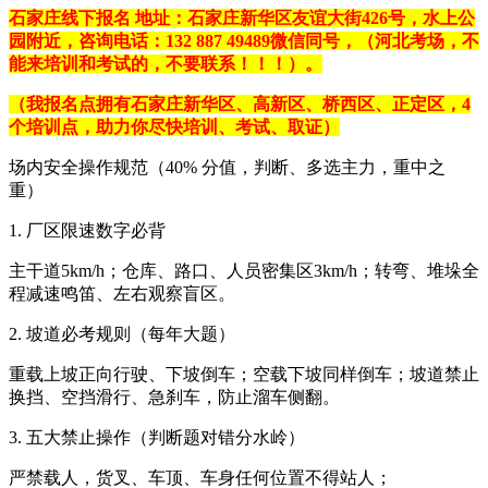
石家庄线下报名 地址：石家庄新华区友谊大街426号，水上公
园附近，咨询电话：
132 887 49489
微信同号，（河北考场，不
能来培训和考试的，不要联系！！！）。
（我报名点拥有石家庄新华区、高新区、桥西区、正定区，4
个培训点，助力你尽快培训、考试、取证）
场内安全操作规范（40% 分值，判断、多选主力，重中之
重）
1. 厂区限速数字必背
主干道5km/h；仓库、路口、人员密集区3km/h；转弯、堆垛全
程减速鸣笛、左右观察盲区。
2. 坡道必考规则（每年大题）
重载上坡正向行驶、下坡倒车；空载下坡同样倒车；坡道禁止
换挡、空挡滑行、急刹车，防止溜车侧翻。
3. 五大禁止操作（判断题对错分水岭）
严禁载人，货叉、车顶、车身任何位置不得站人；