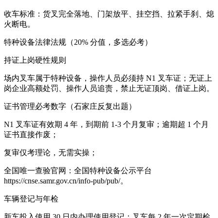
收车标准：货叉完全落地、门架放平、挂空挡、拉紧手刹、熄
火断电。
特种设备法律法规（20% 分值，多选必考）
持证上岗硬性规则
场内叉车属于特种设备，操作人员必须持 N1 叉车证；无证上
岗企业高额处罚、操作人员追责，禁止无证顶岗、借证上岗。
证书管理必考数字（石家庄反复出题）
N1 叉车证有效期 4 年，到期前 1-3 个月复审；逾期超 1 个月
证书直接作废；
复审仅考理论，无需实操；
全国唯一查验官网：全国特种设备公示平台
https://cnse.samr.gov.cn/info-pub/pub/。
车辆登记与年检
新车投入使用 30 日内办理使用登记；叉车每 2 年一次定期检