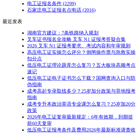
电工证报名条件
(2299)
石家庄电工证报名点电话
(2016)
最近发表
湖南官方建议：7条铁路纳入规划
叉车证书报名全攻略 叉车 N1 证报考答疑合集
2026 叉车 N1 证报考要求、考试内容和年审规则
高压电工证实操怎么评分？倒闸操作票与急救实操
扣分点
低压电工证理论题库怎么复习？五大板块高频考点
速记
低压电工证电子证书怎么下载？国网查询入口与防
伪指南
成考高起专录取线多少？25岁加分政策与异地报考
指南
成考专升本政治英语专业课怎么复习？25岁加20分
政策
2026年电工证复审最新规定：6年有效期，到期提
前60天复审
低压电工证报考条件及费用2026年最新标准请查收