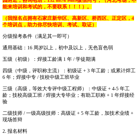
园附近，咨询电话：
132 8874 9489
微信同号，（河北考场，不
能来培训和考试的，不要联系！！！）。
（我报名点拥有石家庄新华区、高新区、桥西区、正定区，4
个培训点，助力你尽快培训、考试、取证）
分级报考条件（满足其一即可）
通用基础：16 周岁以上，初中及以上，无色盲色弱
五级（初级）：焊接工龄满 1 年 / 学徒期满
四级（中级，评职称主流）：初级证 + 3 年工龄；或累计焊工
6 年；焊接中专 / 技校中级工班毕业
三级（高级，等效大专评中级工程师）：中级证 + 4-5 年工
龄；技校高级工班 / 焊接大专毕业；有助工职称 + 1 年焊接经
验
二级技师 / 一级高级技师：高级证 + 5 年工龄，加技术业绩 +
现场答辩
2. 报名材料