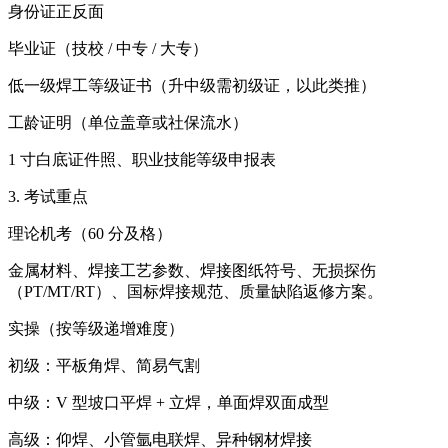
身份证正反面
毕业证（技校 / 中专 / 大专）
低一级焊工等级证书（升中级需初级证，以此类推）
工龄证明（单位盖章或社保流水）
1 寸白底证件照、职业技能等级申报表
3. 考试重点
理论机考（60 分及格）
金属材料、焊接工艺参数、焊接图纸符号、无损探伤
（PT/MT/RT）、国标焊接规范、质量缺陷返修方案。
实操（按等级递增难度）
初级：平板角焊、简易气割
中级：V 型坡口平焊 + 立焊，单面焊双面成型
高级：仰焊、小管氩电联焊、异种钢材焊接