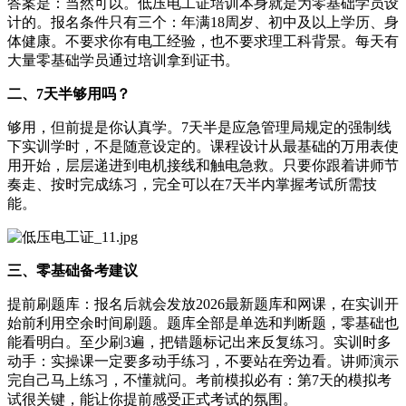
答案是：当然可以。低压电工证培训本身就是为零基础学员设
计的。报名条件只有三个：年满18周岁、初中及以上学历、身
体健康。不要求你有电工经验，也不要求理工科背景。每天有
大量零基础学员通过培训拿到证书。
二、7天半够用吗？
够用，但前提是你认真学。7天半是应急管理局规定的强制线
下实训学时，不是随意设定的。课程设计从最基础的万用表使
用开始，层层递进到电机接线和触电急救。只要你跟着讲师节
奏走、按时完成练习，完全可以在7天半内掌握考试所需技
能。
三、零基础备考建议
提前刷题库：报名后就会发放2026最新题库和网课，在实训开
始前利用空余时间刷题。题库全部是单选和判断题，零基础也
能看明白。至少刷3遍，把错题标记出来反复练习。实训时多
动手：实操课一定要多动手练习，不要站在旁边看。讲师演示
完自己马上练习，不懂就问。考前模拟必有：第7天的模拟考
试很关键，能让你提前感受正式考试的氛围。