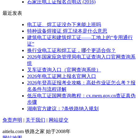
石家庄电工证报名点电话
(2016)
最近发表
电工证、焊工证没办下来能上班吗
特种设备焊接证 焊工绿本是什么意思
建筑电工证和建筑焊工证——工地上的“专用通行
证”
换行业电工证和焊工证，哪个更适合你？
2026年国家应急管理局电工证查询入口官网查询系
统
叉车证查询入口（官网查询系统）
2026年电工证网上报名官网入口
2026年登高证报考全攻略：高处作业证怎么考？报
名条件与流程详解
低压电工证国网查询教程：cx.mem.gov.cn查证真伪
步骤
湖南官方建议：7条铁路纳入规划
免责声明
|
关于我们
|
网站提交
aitielu.com 铁路之家 始于2008年
网站地图