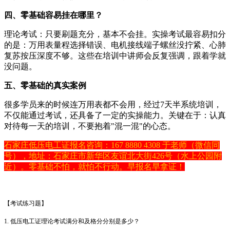
四、零基础容易挂在哪里？
理论考试：只要刷题充分，基本不会挂。实操考试最容易扣分
的是：万用表量程选择错误、电机接线端子螺丝没拧紧、心肺
复苏按压深度不够。这些在培训中讲师会反复强调，跟着学就
没问题。
五、零基础的真实案例
很多学员来的时候连万用表都不会用，经过7天半系统培训，
不仅能通过考试，还具备了一定的实操能力。关键在于：认真
对待每一天的培训，不要抱着"混一混"的心态。
石家庄低压电工证报名咨询：167 8880 4308 于老师（微信同
号），地址：石家庄市新华区友谊北大街426号（水上公园附
近）。零基础不怕，就怕不行动。早报名早拿证！
【考试练习题】
1. 低压电工证理论考试满分和及格分分别是多少？