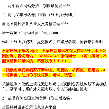
1、两个官方网站分清，别搜错仿冒平台
1）河北叉车报名专用官网（线上填报学时）
河北省特种设备从业人员考核管理平台
唯一网址：http://tzkpi.hebscjg.com
作用：线上填资料、提交报名、打印报名表、同步培训学时
石家庄线下报名 地址：石家庄新华区友谊大街426号，水上公
园附近，咨询电话：
132 8874 9489
微信同号，（河北考场，不
能来培训和考试的，不要联系！！！）。
（我报名点拥有石家庄新华区、高新区、桥西区、正定区，4
个培训点，助力你尽快培训、考试、取证）
关键规则：仅线上填报无法约考，必须到备案机构线下实操练
车、录学时，系统才分配考场，个人不能独自报考。
2）证书真伪全国查询官网（取证后核验）
全国特种设备公示信息查询平台