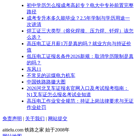
初中学历怎么报成考高起专？电大中专补前置完整
路径
成考专升本多久能毕业？2.5年学制与学历用途一
次讲清
焊工证三大类型（熔化焊接、压力焊、钎焊）该怎
么选？
高压电工证月薪1万是真的吗？就业方向与持证价
值
低压电工证报名条件2026新规：取消学历限制是真
的吗？
东风11
不常见的运煤电力机车
中国铁路路徽大图
2026河北叉车证报名官网入口及考试报考指南：
N1叉车证怎么报名考试全知道
高压电工作业安全规范：持证上岗法律要求与无证
作业处罚
免责声明
|
关于我们
|
网站提交
aitielu.com 铁路之家 始于2008年