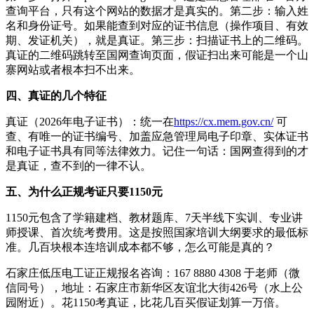
查询平台，只有这个网站的数据才是真实的。第二步：输入姓
名和身份证号。如果能查到对应的证书信息（操作项目、有效
期、发证机关），就是真证。第三步：扫描证书上的二维码。
真证的二维码跳转至国网查询页面，假证扫出来可能是一个山
寨网站或者根本扫不出来。
四、真证的几个特征
真证（2026年电子证书）：统一在
https://cx.mem.gov.cn/
可
查、有唯一的证书编号、加盖应急管理局电子印章、实体证书
和电子证书具有同等法律效力。记住一句话：国网查得到的才
是真证，查不到的一律不认。
五、为什么正规考证只要1150元
1150元包含了学籍建档、教材题库、7天半线下实训、专业讲
师授课、首次统考费用。这是按照国家培训大纲要求的最低标
准。几百块根本连培训成本都不够，怎么可能是真的？
石家庄低压电工证正规报名咨询：167 8880 4308 于老师（微
信同号），地址：石家庄市新华区友谊北大街426号（水上公
园附近）。花1150考真证，比花几百买假证划算一万倍。