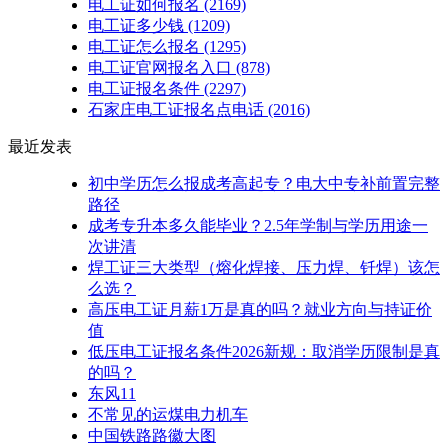
电工证如何报名
(2169)
电工证多少钱
(1209)
电工证怎么报名
(1295)
电工证官网报名入口
(878)
电工证报名条件
(2297)
石家庄电工证报名点电话
(2016)
最近发表
初中学历怎么报成考高起专？电大中专补前置完整
路径
成考专升本多久能毕业？2.5年学制与学历用途一
次讲清
焊工证三大类型（熔化焊接、压力焊、钎焊）该怎
么选？
高压电工证月薪1万是真的吗？就业方向与持证价
值
低压电工证报名条件2026新规：取消学历限制是真
的吗？
东风11
不常见的运煤电力机车
中国铁路路徽大图