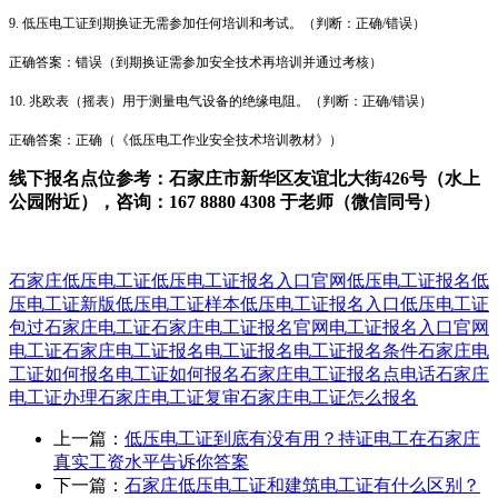
9. 低压电工证到期换证无需参加任何培训和考试。（判断：正确/错误）
正确答案：错误（到期换证需参加安全技术再培训并通过考核）
10. 兆欧表（摇表）用于测量电气设备的绝缘电阻。（判断：正确/错误）
正确答案：正确（《低压电工作业安全技术培训教材》）
线下报名点位参考：石家庄市新华区友谊北大街426号（水上
公园附近），咨询：167 8880 4308 于老师（微信同号）
石家庄低压电工证
低压电工证报名入口官网
低压电工证报名
低
压电工证
新版低压电工证样本
低压电工证报名入口
低压电工证
包过
石家庄电工证
石家庄电工证报名官网
电工证报名入口官网
电工证
石家庄电工证报名
电工证报名
电工证报名条件
石家庄电
工证如何报名
电工证如何报名
石家庄电工证报名点电话
石家庄
电工证办理
石家庄电工证复审
石家庄电工证怎么报名
上一篇：
低压电工证到底有没有用？持证电工在石家庄
真实工资水平告诉你答案
下一篇：
石家庄低压电工证和建筑电工证有什么区别？