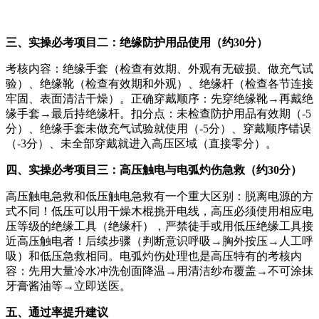
三、实操必考项目二：绝缘防护用品使用（约30分）
考核内容：绝缘手套（检查有效期、外观有无破损、做充气试
验）、绝缘靴（检查有效期和外观）、绝缘杆（检查各节连接
牢固、表面清洁干燥）。正确穿戴顺序：先穿绝缘靴→再戴绝
缘手套→最后持绝缘杆。扣分点：未检查防护用品有效期（-5
分）、绝缘手套未做充气试验就使用（-5分）、穿戴顺序错误
（-3分）、未全部穿戴就进入高压区域（直接零分）。
四、实操必考项目三：高压触电与电弧灼伤急救（约30分）
高压触电急救和低压触电急救有一个重大区别：脱离电源的方
式不同！低压可以用干燥木棍挑开电线，高压必须使用相应电
压等级的绝缘工具（绝缘杆），严禁徒手或用低压绝缘工具接
近高压触电者！后续步骤（判断意识呼吸→胸外按压→人工呼
吸）和低压急救相同。电弧灼伤处理也是高压特有的考核内
容：先用大量冷水冲洗创面降温→用清洁纱布覆盖→不可涂抹
牙膏酱油等→立即送医。
五、通过率提升建议