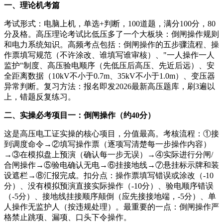
一、理论机考篇
考试形式：电脑上机，单选+判断，100道题，满分100分，80
分及格。高压理论考试比低压多了一个大板块：倒闸操作规则
和电力系统知识。高频考点包括：倒闸操作的五步骤流程、操
作票填写规范（不许涂改、谁填写谁审核）、"一人操作一人
监护"制度、高压验电顺序（先低压后高压、先近后远）、安
全距离数据（10kV不小于0.7m、35kV不小于1.0m）、变压器
异常判断。复习方法：报名即发2026最新高压题库，刷3遍以
上，错题反复练习。
二、实操必考项目一：倒闸操作（约40分）
这是高压电工证实操的核心项目，分值最高。考核流程：①接
到调度命令→②填写操作票（逐项写清楚每一步操作内容）
→③在模拟盘上预演（确认每一步无误）→④实际进行分闸/
合闸操作→⑤验电确认无电→⑥挂接地线→⑦悬挂标示牌和装
设遮栏→⑧汇报完成。扣分点：操作票填写错误或涂改（-10
分）、没有模拟预演直接实际操作（-10分）、验电顺序错误
（-5分）、接地线挂接顺序颠倒（应先接接地端，-5分）、单
人操作无监护人（按违规处理）。最重要的一点：倒闸操作严
格禁止跳项、漏项、口头下令操作。