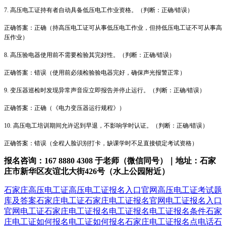
7. 高压电工证持有者自动具备低压电工作业资格。（判断：正确/错误）
正确答案：正确（持高压电工证可从事低压电工作业，但持低压电工证不可从事高
压作业）
8. 高压验电器使用前不需要检验其完好性。（判断：正确/错误）
正确答案：错误（使用前必须检验验电器完好，确保声光报警正常）
9. 变压器巡检时发现异常声音应立即报告并停止运行。（判断：正确/错误）
正确答案：正确（《电力变压器运行规程》）
10. 高压电工培训期间允许迟到早退，不影响学时认证。（判断：正确/错误）
正确答案：错误（全程人脸识别打卡，缺课学时不足直接锁定考试资格）
报名咨询：167 8880 4308 于老师（微信同号）｜地址：石家
庄市新华区友谊北大街426号（水上公园附近）
石家庄高压电工证
高压电工证报名入口官网
高压电工证考试题
库及答案
石家庄电工证
石家庄电工证报名官网
电工证报名入口
官网
电工证
石家庄电工证报名
电工证报名
电工证报名条件
石家
庄电工证如何报名
电工证如何报名
石家庄电工证报名点电话
石