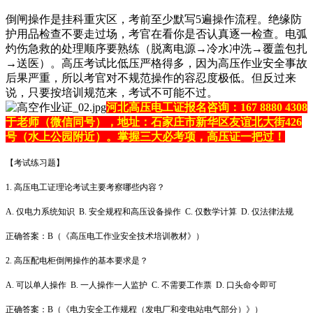
倒闸操作是挂科重灾区，考前至少默写5遍操作流程。绝缘防
护用品检查不要走过场，考官在看你是否认真逐一检查。电弧
灼伤急救的处理顺序要熟练（脱离电源→冷水冲洗→覆盖包扎
→送医）。高压考试比低压严格得多，因为高压作业安全事故
后果严重，所以考官对不规范操作的容忍度极低。但反过来
说，只要按培训规范来，考试不可能不过。
河北高压电工证报名咨询：167 8880 4308
于老师（微信同号），地址：石家庄市新华区友谊北大街426
号（水上公园附近）。掌握三大必考项，高压证一把过！
【考试练习题】
1. 高压电工证理论考试主要考察哪些内容？
A. 仅电力系统知识 B. 安全规程和高压设备操作 C. 仅数学计算 D. 仅法律法规
正确答案：B（《高压电工作业安全技术培训教材》）
2. 高压配电柜倒闸操作的基本要求是？
A. 可以单人操作 B. 一人操作一人监护 C. 不需要工作票 D. 口头命令即可
正确答案：B（《电力安全工作规程（发电厂和变电站电气部分）》）