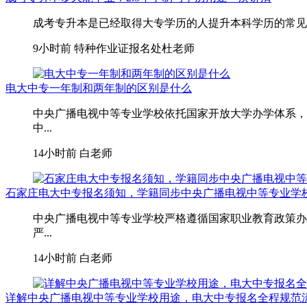
成考专升本是已经取得大专学历的人提升本科学历的常见路
9小时前
特种作业证报名处杜老师
电大中专一年制和两年制的区别是什么
中央广播电视中等专业学校依托国家开放大学办学体系，
中...
14小时前
白老师
石家庄电大中专报名须知，学籍同步中央广播电视中等专业学
中央广播电视中等专业学校严格遵循国家职业教育政策办
严...
14小时前
白老师
详解中央广播电视中等专业学校用途，电大中专报名全程规范