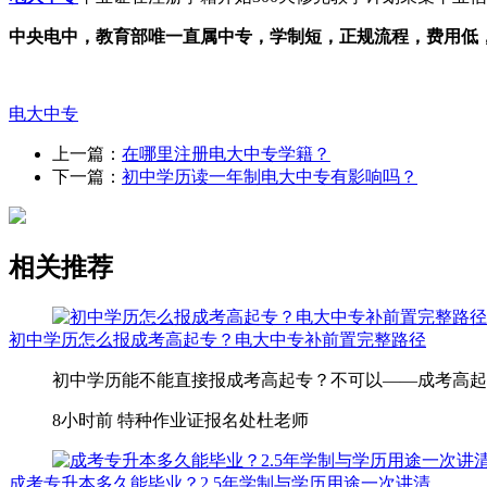
中央电中，教育部唯一直属中专，学制短，正规流程，费用低，全
电大中专
上一篇：
在哪里注册电大中专学籍？
下一篇：
初中学历读一年制电大中专有影响吗？
相关推荐
初中学历怎么报成考高起专？电大中专补前置完整路径
初中学历能不能直接报成考高起专？不可以——成考高起专
8小时前
特种作业证报名处杜老师
成考专升本多久能毕业？2.5年学制与学历用途一次讲清