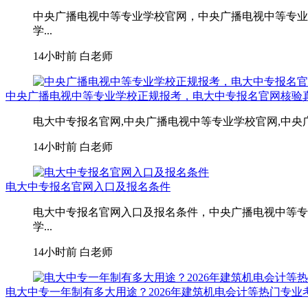
中央广播电视中等专业学校官网，中央广播电视中等专业
学...
14小时前
白老师
中央广播电视中等专业学校正规报考，电大中专报名官网核验
电大中专报名官网,中央广播电视中等专业学校官网,中央
14小时前
白老师
电大中专报名官网入口及报名条件
电大中专报名官网入口及报名条件，中央广播电视中等专
学...
14小时前
白老师
电大中专一年制有多大用途？2026年建筑机电会计等热门专业