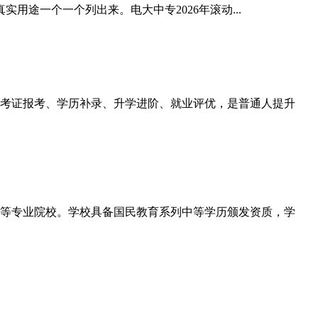
用途一个一个列出来。电大中专2026年滚动...
考证报考、学历补录、升学进阶、就业评优，是普通人提升
等专业院校。学校具备国民教育系列中等学历颁发资质，学