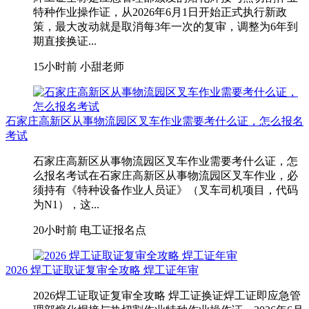
特种作业操作证，从2026年6月1日开始正式执行新政
策，最大改动就是取消每3年一次的复审，调整为6年到
期直接换证...
15小时前
小甜老师
石家庄高新区从事物流园区叉车作业需要考什么证，怎么报名
考试
石家庄高新区从事物流园区叉车作业需要考什么证，怎
么报名考试在石家庄高新区从事物流园区叉车作业，‌必
须持有《特种设备作业人员证》（叉车司机项目，代码
为N1）‌，这...
20小时前
电工证报名点
2026 焊工证取证复审全攻略 焊工证年审
2026焊工证取证复审全攻略 焊工证换证焊工证即应急管