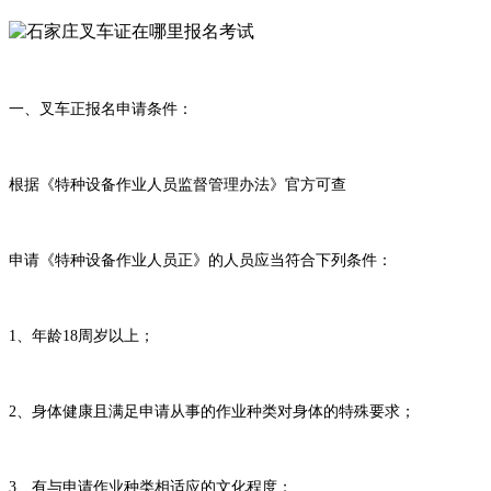
一、叉车正报名申请条件：
根据《特种设备作业人员监督管理办法》官方可查
申请《特种设备作业人员正》的人员应当符合下列条件：
1、年龄18周岁以上；
2、身体健康且满足申请从事的作业种类对身体的特殊要求；
3、有与申请作业种类相适应的文化程度；