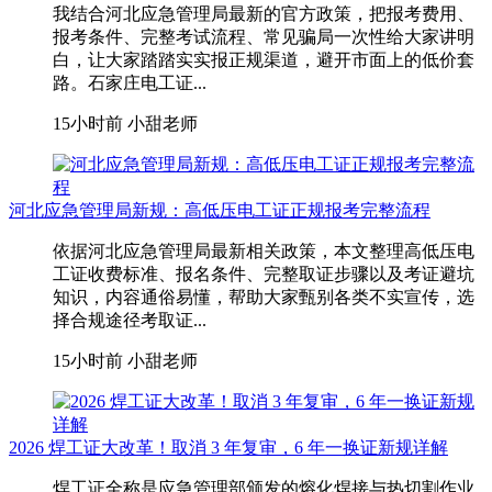
我结合河北应急管理局最新的官方政策，把报考费用、
报考条件、完整考试流程、常见骗局一次性给大家讲明
白，让大家踏踏实实报正规渠道，避开市面上的低价套
路。石家庄电工证...
15小时前
小甜老师
河北应急管理局新规：高低压电工证正规报考完整流程
依据河北应急管理局最新相关政策，本文整理高低压电
工证收费标准、报名条件、完整取证步骤以及考证避坑
知识，内容通俗易懂，帮助大家甄别各类不实宣传，选
择合规途径考取证...
15小时前
小甜老师
2026 焊工证大改革！取消 3 年复审，6 年一换证新规详解
焊工证全称是应急管理部颁发的熔化焊接与热切割作业