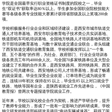
学院是全国最早实行职业资格证书制度的院校之一，毕业
生“双证书”获取率达80％以上。学生参加全国职业院校技能大
赛等各级各类专业技能大赛累计获得省部级及以上奖项200余
项。
学校积极服务行业企业和区域经济建设，是西安市城市轨道交
通人才培养基地、西安市职业教育电子技术类公共实训基地、
铁道部机车司机培训基地、全国地方铁路人才培训基地和西安
市干部培训教育基地，与数十家轨道交通企业联合，牵头组建
了西安轨道交通职业教育集团。学校积极发挥以上“一个集
团、五个基地”的作用，为社会、政府部门、行业企业培训各
级各类员工年均4000余人次。与全国70多家铁路单位及大型企
业建立了长期的合作关系，是西安铁路局、郑州铁路局、西安
地铁公司共建单位、西安地铁公司人才培养基地，形成了畅通
的就业渠道。毕业生深受企业欢迎，订单培养已成为就业常
态，连续10年初次 保持在95 以上，毕业生85 以上对口就业于
铁路、地铁等国有企业，是陕西省就业工作先进单位，《中国
教育报》曾两次专题报道学院就业工作。
近年来，学校以深化校企合作为契机，推进产学研合作，提升
了教师专业能力，形成了一批有一定影响力的科研成果。学校
独立研发的铁道部科研攻关项目“电动车辆减速器”，获得了国