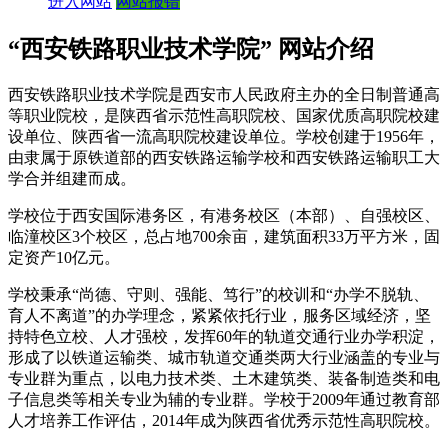
进入网站
网站报错
“西安铁路职业技术学院” 网站介绍
西安铁路职业技术学院是西安市人民政府主办的全日制普通高
等职业院校，是陕西省示范性高职院校、国家优质高职院校建
设单位、陕西省一流高职院校建设单位。学校创建于1956年，
由隶属于原铁道部的西安铁路运输学校和西安铁路运输职工大
学合并组建而成。
学校位于西安国际港务区，有港务校区（本部）、自强校区、
临潼校区3个校区，总占地700余亩，建筑面积33万平方米，固
定资产10亿元。
学校秉承“尚德、守则、强能、笃行”的校训和“办学不脱轨、
育人不离道”的办学理念，紧紧依托行业，服务区域经济，坚
持特色立校、人才强校，发挥60年的轨道交通行业办学积淀，
形成了以铁道运输类、城市轨道交通类两大行业涵盖的专业与
专业群为重点，以电力技术类、土木建筑类、装备制造类和电
子信息类等相关专业为辅的专业群。学校于2009年通过教育部
人才培养工作评估，2014年成为陕西省优秀示范性高职院校。