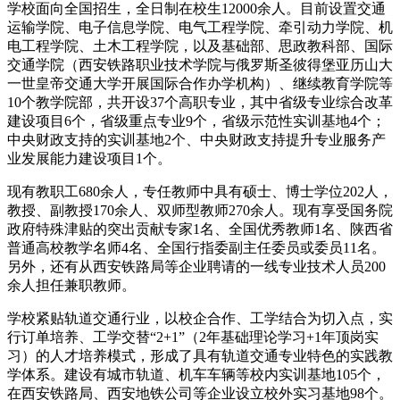
学校面向全国招生，全日制在校生12000余人。目前设置交通
运输学院、电子信息学院、电气工程学院、牵引动力学院、机
电工程学院、土木工程学院，以及基础部、思政教科部、国际
交通学院（西安铁路职业技术学院与俄罗斯圣彼得堡亚历山大
一世皇帝交通大学开展国际合作办学机构）、继续教育学院等
10个教学院部，共开设37个高职专业，其中省级专业综合改革
建设项目6个，省级重点专业9个，省级示范性实训基地4个；
中央财政支持的实训基地2个、中央财政支持提升专业服务产
业发展能力建设项目1个。
现有教职工680余人，专任教师中具有硕士、博士学位202人，
教授、副教授170余人、双师型教师270余人。现有享受国务院
政府特殊津贴的突出贡献专家1名、全国优秀教师1名、陕西省
普通高校教学名师4名、全国行指委副主任委员或委员11名。
另外，还有从西安铁路局等企业聘请的一线专业技术人员200
余人担任兼职教师。
学校紧贴轨道交通行业，以校企合作、工学结合为切入点，实
行订单培养、工学交替“2+1”（2年基础理论学习+1年顶岗实
习）的人才培养模式，形成了具有轨道交通专业特色的实践教
学体系。建设有城市轨道、机车车辆等校内实训基地105个，
在西安铁路局、西安地铁公司等企业设立校外实习基地98个。