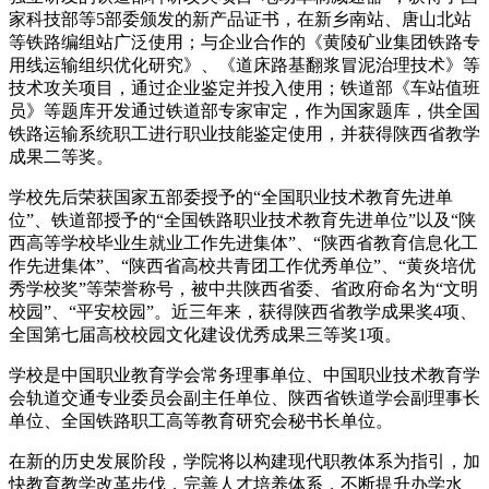
家科技部等5部委颁发的新产品证书，在新乡南站、唐山北站
等铁路编组站广泛使用；与企业合作的《黄陵矿业集团铁路专
用线运输组织优化研究》、《道床路基翻浆冒泥治理技术》等
技术攻关项目，通过企业鉴定并投入使用；铁道部《车站值班
员》等题库开发通过铁道部专家审定，作为国家题库，供全国
铁路运输系统职工进行职业技能鉴定使用，并获得陕西省教学
成果二等奖。
学校先后荣获国家五部委授予的“全国职业技术教育先进单
位”、铁道部授予的“全国铁路职业技术教育先进单位”以及“陕
西高等学校毕业生就业工作先进集体”、“陕西省教育信息化工
作先进集体”、“陕西省高校共青团工作优秀单位”、“黄炎培优
秀学校奖”等荣誉称号，被中共陕西省委、省政府命名为“文明
校园”、“平安校园”。近三年来，获得陕西省教学成果奖4项、
全国第七届高校校园文化建设优秀成果三等奖1项。
学校是中国职业教育学会常务理事单位、中国职业技术教育学
会轨道交通专业委员会副主任单位、陕西省铁道学会副理事长
单位、全国铁路职工高等教育研究会秘书长单位。
在新的历史发展阶段，学院将以构建现代职教体系为指引，加
快教育教学改革步伐，完善人才培养体系，不断提升办学水