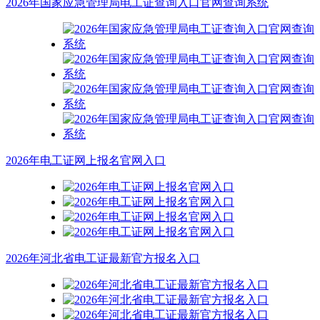
2026年国家应急管理局电工证查询入口官网查询系统
2026年电工证网上报名官网入口
2026年河北省电工证最新官方报名入口