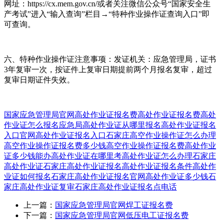
网址：https://cx.mem.gov.cn/或者关注微信公众号“国家安全生
产考试”进入“输入查询”栏目→“特种作业操作证查询入口”即
可查询。
六、特种作业操作证注意事项：发证机关：应急管理局，证书
3年复审一次，按证件上复审日期提前两个月报名复审，超过
复审日期证件失效。
国家应急管理局官网高处作业证报名费
高处作业证报名费
高处
作业证怎么报名
应急局高处作业证从哪里报名
高处作业证报名
入口官网
高处作业证报名入口
石家庄高空作业操作证怎么办理
高空作业操作证报名费多少钱
高空作业操作证报名费
高处作业
证多少钱能办
高处作业证在哪里考
高处作业证怎么办理
石家庄
高处作业证
石家庄高处作业证报名
高处作业证报名条件
高处作
业证如何报名
石家庄高处作业证报名官网
高处作业证多少钱
石
家庄高处作业证复审
石家庄高处作业证报名点电话
上一篇：
国家应急管理局官网焊工证报名费
下一篇：
国家应急管理局官网低压电工证报名费