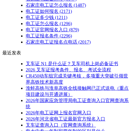
石家庄电工证怎么报名
(1487)
电工证如何报名
(2171)
电工证多少钱
(1211)
电工证怎么报名
(1296)
电工证官网报名入口
(879)
电工证报名条件
(2296)
石家庄电工证报名点电话
(2017)
最近发表
叉车证 N1 是什么证？叉车司机上岗必备证书
2026 叉车证报考条件、报名、考试全流程
CR450动车组完成关键考核，多项重大突破引领世
界高铁技术新高度
‌淮蚌高铁‌与‌淮阜高铁‌全线接触网已正式送电（重点
项目建设与开通进展）
2026年国家应急管理局电工证查询入口官网查询系
统
2026年电工证网上报名官网入口
2026年河北省电工证最新官方报名入口
叉车证查询入口（官网查询系统）