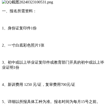
一、报名所需资料：
1、身份证复印件1份
2、一寸白底彩色照片1张
3、初中或以上毕业证复印件或教育部门开具的初中或以上毕
业证明1份
4、新训费用 1250 元/证，复审费用700元/证
5、详细以所报具体工种为准。报名时间为每月15号之前。