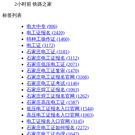
2小时前
铁路之家
标签列表
电大中专
(906)
电工证报名
(2420)
特种工操作证
(1460)
电工证
(3172)
石家庄电工证
(3181)
石家庄电工证报名
(3112)
石家庄低压电工证
(2071)
石家庄电工证复审
(1470)
石家庄电工证报名官网
(3166)
石家庄电工证考试
(1146)
石家庄焊工证报名
(1063)
石家庄焊工证报名官网
(1262)
石家庄高压电工证
(1587)
低压电工证报名入口官网
(1544)
高压电工证报名入口官网
(1003)
电工证报名入口官网
(3145)
石家庄电工证如何报名
(2272)
石家庄电工证办理
(1647)