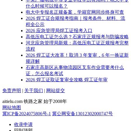
什么时候可以报名？
电大中专报名正规备案，学籍官网同步终身可查
2026 焊工证合规报考指南｜报考条件、材料、流
程全公示
2026 应急管理局焊工证报考入口
高低压电工证怎么选？石家庄正规报考与防骗攻略
河北应急管理局新规：高低压电工证正规报考完整
流程
2026 焊工证大改革！取消 3 年复审，6 年一换证新
规详解
石家庄高新区从事物流园区叉车作业需要考什么
证，怎么报名考试
2026 焊工证取证复审全攻略 焊工证年审
免责声明
|
关于我们
|
网站提交
aitielu.com 铁路之家 始于2008年
网站地图
冀ICP备2024075806号-1
冀公网安备13012302000747号
收录申请
回到顶部