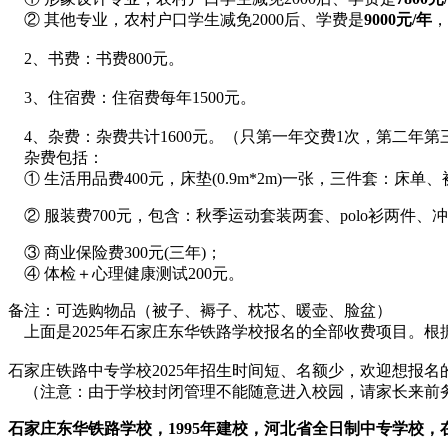
② 其他专业，农村户口学生减免2000后、学费是
9000元/年
，
2、书费：书费800元。
3、住宿费：住宿费每年1500元。
4、杂费：杂费共计1600元。（只第一年交费1次，第二年第
杂费包括：
① 生活用品费400元，床垫(0.9m*2m)一张，三件套：床单、被
② 服装费700元，包含：秋季运动套装两套、polo衫两件
③ 商业保险费300元(三年)；
④ 体检＋心理健康测试200元。
备注：可选购物品（被子、褥子、枕芯、暖壶、脸盆）
上面是2025年石家庄东华铁路学校报名的全部收费项目。根
石家庄铁路中专学校2025年招生时间短、名额少，欢迎想报
（注意：由于学校封闭管理不能随意进入校园，请家长来前
石家庄东华铁路学校，1995年建校，河北省全日制中专学校，在