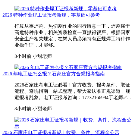
2026 特种作业焊工证报考新规，零基础可参考
打算从事焊割、热切割作业的同行留意一下，焊割属于
高危特种作业，相关资质检查一直抓得很严。根据国家
安全生产相关规定，在岗人员必须持有正规焊工特种作
业操作证，才能够...
8小时前
小甜老师
2026 年电工证怎么报？石家庄官方合规报考指南
2026石家庄考电工证必看！官方收费、报考条件、取证
流程、避坑指南一站式整理，帮大家认准正规渠道，规
避报考乱象。电工证报考咨询：17732166994于老师✅...
8小时前
小甜老师
2026 石家庄电工证报考新规｜收费、条件、流程全公示