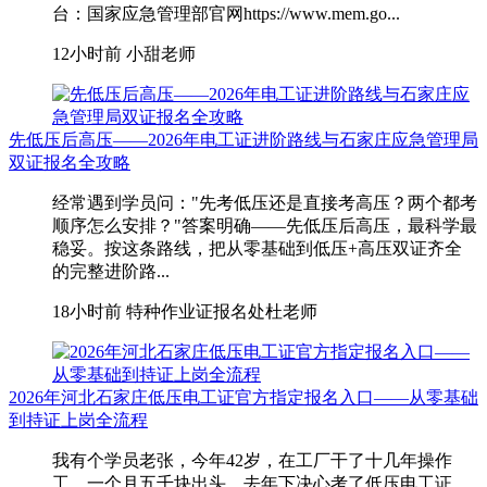
台：国家应急管理部官网https://www.mem.go...
12小时前
小甜老师
先低压后高压——2026年电工证进阶路线与石家庄应急管理局
双证报名全攻略
经常遇到学员问："先考低压还是直接考高压？两个都考
顺序怎么安排？"答案明确——先低压后高压，最科学最
稳妥。按这条路线，把从零基础到低压+高压双证齐全
的完整进阶路...
18小时前
特种作业证报名处杜老师
2026年河北石家庄低压电工证官方指定报名入口——从零基础
到持证上岗全流程
我有个学员老张，今年42岁，在工厂干了十几年操作
工，一个月五千块出头。去年下决心考了低压电工证，