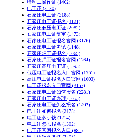
特种工操作证
(1462)
电工证
(3180)
石家庄电工证
(3188)
石家庄电工证报名
(3121)
石家庄低压电工证
(2082)
石家庄电工证复审
(1473)
石家庄电工证报名官网
(3176)
石家庄电工证考试
(1148)
石家庄焊工证报名
(1065)
石家庄焊工证报名官网
(1264)
石家庄高压电工证
(1593)
低压电工证报名入口官网
(1551)
高压电工证报名入口官网
(1003)
电工证报名入口官网
(3157)
石家庄电工证如何报名
(2281)
石家庄电工证办理
(1653)
石家庄电工证怎么报名
(1492)
电工证如何报名
(2178)
电工证多少钱
(1214)
电工证怎么报名
(1302)
电工证官网报名入口
(881)
电工证报名条件
(2305)