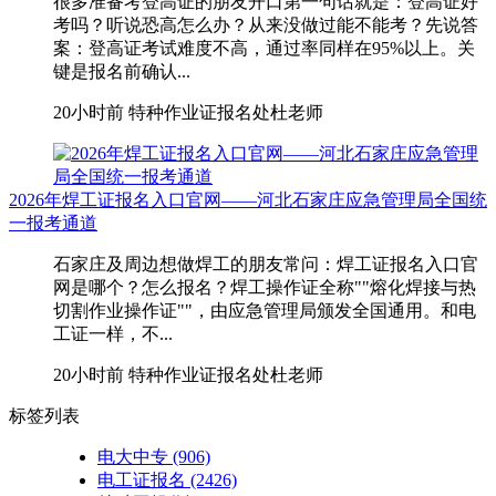
很多准备考登高证的朋友开口第一句话就是：登高证好
考吗？听说恐高怎么办？从来没做过能不能考？先说答
案：登高证考试难度不高，通过率同样在95%以上。关
键是报名前确认...
20小时前
特种作业证报名处杜老师
2026年焊工证报名入口官网——河北石家庄应急管理局全国统
一报考通道
石家庄及周边想做焊工的朋友常问：焊工证报名入口官
网是哪个？怎么报名？焊工操作证全称""熔化焊接与热
切割作业操作证""，由应急管理局颁发全国通用。和电
工证一样，不...
20小时前
特种作业证报名处杜老师
标签列表
电大中专
(906)
电工证报名
(2426)