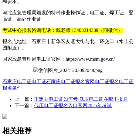
和要求。
河北应急管理局颁发的特种作业操作证，电工证、焊工证、登
高证、高处作业证
考试中心报名咨询电话：戴老师 13403214339（同微信）
报名点地址：石家庄市新华区友谊大街与北二环交口（水上公
园附近）。
国家应急管理局电工证官网：https://www.mem.gov.cn/
石家庄电工证
电工证
石家庄电工证报名官网
电工证报名
电工证
报名条件
上一篇：
正定县电工证如何考-低压电工证在哪里报名
下一篇：
低压电工证报名入口官网2025年考试
相关推荐