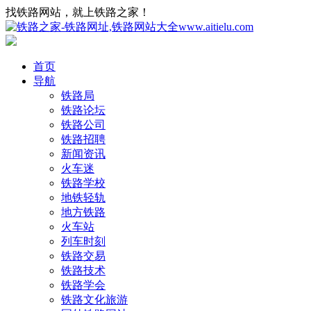
找铁路网站，就上铁路之家！
首页
导航
铁路局
铁路论坛
铁路公司
铁路招聘
新闻资讯
火车迷
铁路学校
地铁轻轨
地方铁路
火车站
列车时刻
铁路交易
铁路技术
铁路学会
铁路文化旅游