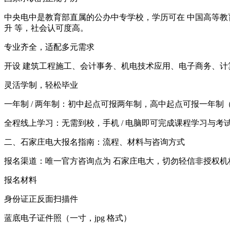
中央电中是教育部直属的公办中专学校，学历可在 中国高等教
升 等，社会认可度高。
专业齐全，适配多元需求
开设 建筑工程施工、会计事务、机电技术应用、电子商务、计
灵活学制，轻松毕业
一年制 / 两年制：初中起点可报两年制，高中起点可报一年制（
全程线上学习：无需到校，手机 / 电脑即可完成课程学习与考
二、石家庄电大报名指南：流程、材料与咨询方式
报名渠道：唯一官方咨询点为 石家庄电大，切勿轻信非授权机
报名材料
身份证正反面扫描件
蓝底电子证件照（一寸，jpg 格式）