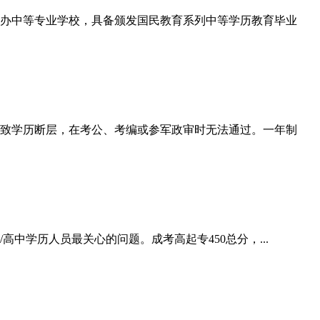
办中等专业学校，具备颁发国民教育系列中等学历教育毕业
致学历断层，在考公、考编或参军政审时无法通过。一年制
中学历人员最关心的问题。成考高起专450总分，...