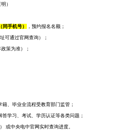
证明）
677（同手机号）
，预约报名名额；
地址可通过官网查询）；
当年政策为准）；
学籍、毕业全流程受教育部门监管；
解答学习、考试、学历认证等各类问题；
.net） 或中央电中官网实时查询进度。