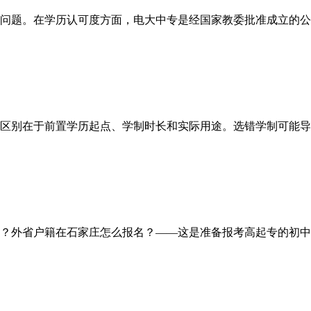
问题。在学历认可度方面，电大中专是经国家教委批准成立的公
区别在于前置学历起点、学制时长和实际用途。选错学制可能导
？外省户籍在石家庄怎么报名？——这是准备报考高起专的初中/高