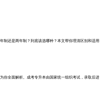
年制还是两年制？到底该选哪种？本文帮你理清区别和适用
为你全面解析。成考专升本由国家统一组织考试，录取后进