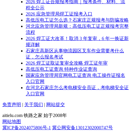
2026 焊工证合规报考指南｜报考条件、材料、流
程全公示
2026 应急管理局焊工证报考入口
高低压电工证怎么选？石家庄正规报考与防骗攻略
河北应急管理局新规：高低压电工证正规报考完整
流程
2026 焊工证大改革！取消 3 年复审，6 年一换证新
规详解
石家庄高新区从事物流园区叉车作业需要考什么
证，怎么报名考试
2026 焊工证取证复审全攻略 焊工证年审
高低压电工证查询 特种作业证查询
国家应急管理局官网电工证查询 电工操作证报名
入口官网
在河北石家庄怎么考电梯安全员证，考电梯安全证
入口官网
免责声明
|
关于我们
|
网站提交
aitielu.com 铁路之家 始于2008年
网站地图
冀ICP备2024075806号-1
冀公网安备13012302000747号