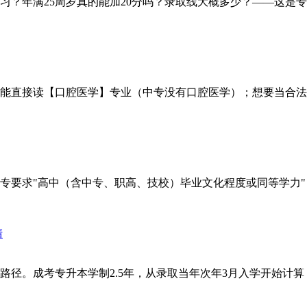
？年满25周岁真的能加20分吗？录取线大概多少？——这是专
能直接读【口腔医学】专业（中专没有口腔医学）；想要当合法牙医
要求"高中（含中专、职高、技校）毕业文化程度或同等学力"，
径。成考专升本学制2.5年，从录取当年次年3月入学开始计算，