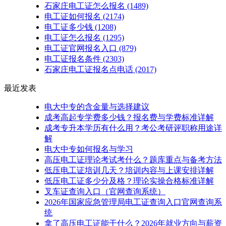
石家庄电工证怎么报名
(1489)
电工证如何报名
(2174)
电工证多少钱
(1208)
电工证怎么报名
(1295)
电工证官网报名入口
(879)
电工证报名条件
(2303)
石家庄电工证报名点电话
(2017)
最近发表
电大中专的含金量与选择建议
成考高起专学费多少钱？报名费与学费标准详解
成考专升本学历有什么用？考公考研评职称用途详
解
电大中专如何报名与学习
高压电工证理论考试考什么？题库重点与备考方法
低压电工证培训几天？培训内容与上课安排详解
低压电工证多少分及格？理论实操合格标准详解
叉车证查询入口（官网查询系统）
2026年国家应急管理局电工证查询入口官网查询系
统
拿了高压电工证能干什么？2026年就业方向与薪资