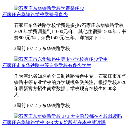
石家庄东华铁路学校学费是多少
石家庄东华铁路学校学费是多少?石家庄东华铁路学校
2026年学费调整到11000元/年，其他住宿费1500/年，书
费800元/年，杂费1500元/三年。详细如下：...
3周前 (07-21)
东华铁路学校
石家庄市东华铁路中等专业学校有多少学生
作为河北省知名的全日制铁路特色中专，石家庄市东华
铁路中等专业学校的办学规模备受关注。根据学校2026
年最新官方招生简章数据，学校现有在校生8500余
人，...
3周前 (07-21)
东华铁路学校
石家庄东华铁路学校 3+3 大专阶段都在本校就读吗