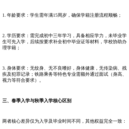
1. 年龄要求：学生需年满15周岁，确保学籍注册流程顺畅；
2. 学历要求：需完成初中三年学习，具备相应学力，未毕业学
生可先入学，后续按要求补全初中毕业证等材料，学校协助办
理学籍；
3. 身体要求：无纹身、无不良嗜好，身体健康，无传染病、残
疾及犯罪记录；铁路乘务等特色专业需额外通过面试（身高、
视力等符合要求）。
三、春季入学与秋季入学核心区别
两者核心差异仅为入学及毕业时间不同，其他权益完全一致：