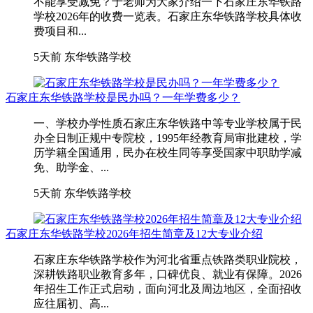
不能享受减免？于老师为大家介绍一下石家庄东华铁路
学校2026年的收费一览表。石家庄东华铁路学校具体收
费项目和...
5天前
东华铁路学校
石家庄东华铁路学校是民办吗？一年学费多少？
一、学校办学性质石家庄东华铁路中等专业学校属于民
办全日制正规中专院校，1995年经教育局审批建校，学
历学籍全国通用，民办在校生同等享受国家中职助学减
免、助学金、...
5天前
东华铁路学校
石家庄东华铁路学校2026年招生简章及12大专业介绍
石家庄东华铁路学校作为河北省重点铁路类职业院校，
深耕铁路职业教育多年，口碑优良、就业有保障。2026
年招生工作正式启动，面向河北及周边地区，全面招收
应往届初、高...