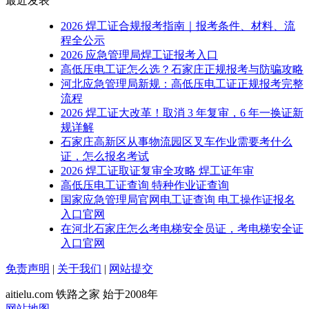
最近发表
2026 焊工证合规报考指南｜报考条件、材料、流
程全公示
2026 应急管理局焊工证报考入口
高低压电工证怎么选？石家庄正规报考与防骗攻略
河北应急管理局新规：高低压电工证正规报考完整
流程
2026 焊工证大改革！取消 3 年复审，6 年一换证新
规详解
石家庄高新区从事物流园区叉车作业需要考什么
证，怎么报名考试
2026 焊工证取证复审全攻略 焊工证年审
高低压电工证查询 特种作业证查询
国家应急管理局官网电工证查询 电工操作证报名
入口官网
在河北石家庄怎么考电梯安全员证，考电梯安全证
入口官网
免责声明
|
关于我们
|
网站提交
aitielu.com 铁路之家 始于2008年
网站地图