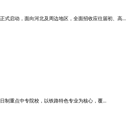
正式启动，面向河北及周边地区，全面招收应往届初、高...
日制重点中专院校，以铁路特色专业为核心，覆...