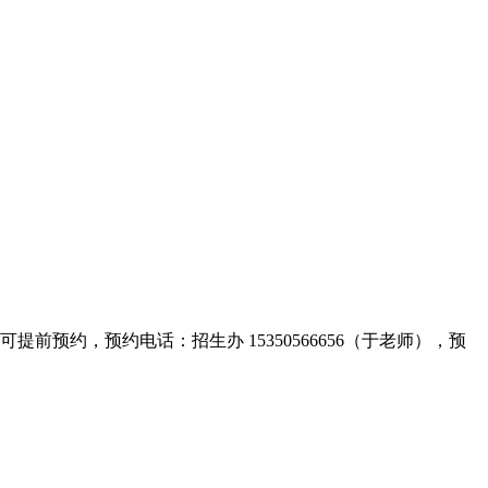
提前预约，预约电话：招生办 15350566656（于老师），预