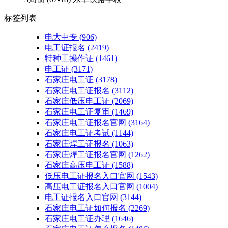
标签列表
电大中专
(906)
电工证报名
(2419)
特种工操作证
(1461)
电工证
(3171)
石家庄电工证
(3178)
石家庄电工证报名
(3112)
石家庄低压电工证
(2069)
石家庄电工证复审
(1469)
石家庄电工证报名官网
(3164)
石家庄电工证考试
(1144)
石家庄焊工证报名
(1063)
石家庄焊工证报名官网
(1262)
石家庄高压电工证
(1588)
低压电工证报名入口官网
(1543)
高压电工证报名入口官网
(1004)
电工证报名入口官网
(3144)
石家庄电工证如何报名
(2269)
石家庄电工证办理
(1646)