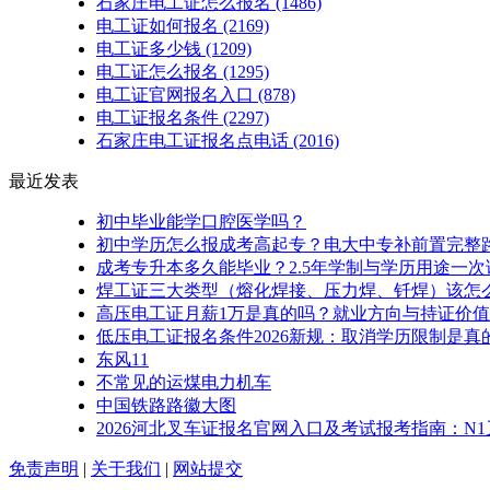
石家庄电工证怎么报名
(1486)
电工证如何报名
(2169)
电工证多少钱
(1209)
电工证怎么报名
(1295)
电工证官网报名入口
(878)
电工证报名条件
(2297)
石家庄电工证报名点电话
(2016)
最近发表
初中毕业能学口腔医学吗？
初中学历怎么报成考高起专？电大中专补前置完整
成考专升本多久能毕业？2.5年学制与学历用途一次
焊工证三大类型（熔化焊接、压力焊、钎焊）该怎
高压电工证月薪1万是真的吗？就业方向与持证价值
低压电工证报名条件2026新规：取消学历限制是真
东风11
不常见的运煤电力机车
中国铁路路徽大图
2026河北叉车证报名官网入口及考试报考指南：N
免责声明
|
关于我们
|
网站提交