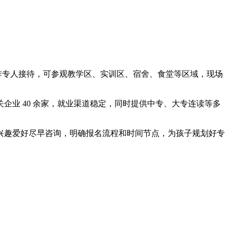
将安排专人接待，可参观教学区、实训区、宿舍、食堂等区域，现场
关企业 40 余家，就业渠道稳定，同时提供中专、大专连读等多
兴趣爱好尽早咨询，明确报名流程和时间节点，为孩子规划好专