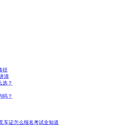
路径
讲清
么选？
的吗？
1叉车证怎么报名考试全知道