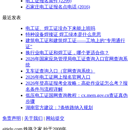
电工证报名条件
(2299)
石家庄电工证报名点电话
(2016)
最近发表
电工证、焊工证没办下来能上班吗
特种设备焊接证 焊工绿本是什么意思
建筑电工证和建筑焊工证——工地上的“专用通行
证”
换行业电工证和焊工证，哪个更适合你？
2026年国家应急管理局电工证查询入口官网查询系
统
叉车证查询入口（官网查询系统）
2026年电工证网上报名官网入口
2026年登高证报考全攻略：高处作业证怎么考？报
名条件与流程详解
低压电工证国网查询教程：cx.mem.gov.cn查证真伪
步骤
湖南官方建议：7条铁路纳入规划
免责声明
|
关于我们
|
网站提交
aitielu.com 铁路之家 始于2008年